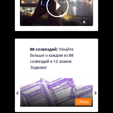
88 созвездий:
Узнайте
больше о каждом из 88
созвездий и 12 знаков
Зодиака!
Antlia - Насос
Apus 
Обзор
Обзор