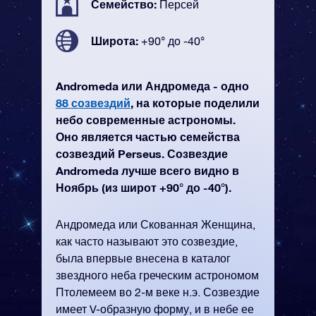
Семейство:
Персей
Широта:
+90° до -40°
Andromeda или Андромеда - одно
88 созвездий
, на которые поделили
небо современные астрономы.
Оно является частью семейства
созвездий Perseus. Созвездие
Andromeda лучше всего видно в
Ноябрь (из широт +90° до -40°).
Андромеда или Скованная Женщина,
как часто называют это созвездие,
была впервые внесена в каталог
звездного неба греческим астрономом
Птолемеем во 2-м веке н.э. Созвездие
имеет V-образную форму, и в небе ее