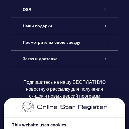
OSR
Обслуживание
Наши подарки
Как с нами связаться
Онлайн подарок Online Star Gift
Посмотрите на свою звезду
Блог
Подарочный набор OSR
Звездный реестр
Заказ и доставка
Часто задаваемые вопросы
Подарок Super Star Gift
приложения OSR Star Finder
Логин пользователя
Подпишитесь на нашу БЕСПЛАТНУЮ
новостную рассылку для получения
Отзывы
Подарочная карта OSR
Персонализированная страница Star Page
Платежная информация
скидок и новых версий программ
Корпоративные подарки
One Million Stars
Информация по доставке
OSR Starsaver
Политика возврата
This website uses cookies