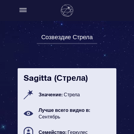
Созвездие Стрела
Sagitta (Стрела)
Значение:
Стрела
Лучше всего видно в:
Сентябрь
Семейство:
Геркулес