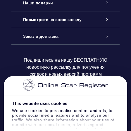
Обслуживание
Наши подарки
Как с нами связаться
Онлайн подарок Online Star Gift
Посмотрите на свою звезду
Блог
Подарочный набор OSR
Звездный реестр
Заказ и доставка
Часто задаваемые вопросы
Подарок Super Star Gift
приложения OSR Star Finder
Логин пользователя
Подпишитесь на нашу БЕСПЛАТНУЮ
новостную рассылку для получения
Отзывы
Подарочная карта OSR
Персонализированная страница Star Page
Платежная информация
скидок и новых версий программ
Корпоративные подарки
One Million Stars
Информация по доставке
OSR Starsaver
Политика возврата
This website uses cookies
We use cookies to personalise content and ads, to
provide social media features and to analyse our
VR-приложение Fly me to the stars
Созвездиях
traffic. We also share information about your use of
our site with our social media, advertising and
analytics partners who may combine it with other