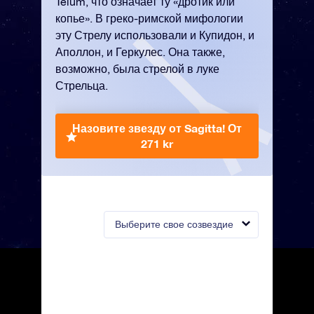
Telum, что означает ту «дротик или
копье». В греко-римской мифологии
эту Стрелу использовали и Купидон, и
Аполлон, и Геркулес. Она также,
возможно, была стрелой в луке
Стрельца.
Назовите звезду от Sagitta!
От
271 kr
Выберите свое созвездие