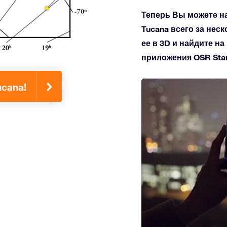
Теперь Вы можете н
Tucana всего за нес
ее в 3D и найдите н
приложения OSR Star 
cana!