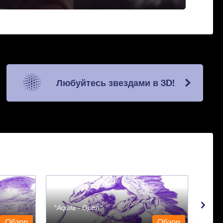
Любуйтесь звездами в 3D!
Aquila - Орел
Aqua
Обзор
Обзор