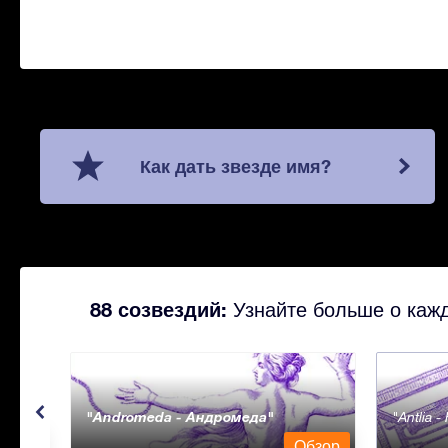
Как дать звезде имя?
88 созвездий:
Узнайте больше о кажд
Andromeda - Андромеда
Antlia 
бзор
Обзор