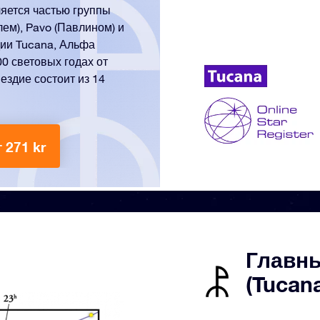
ляется частью группы
ем), Pavo (Павлином) и
дии Tucana, Альфа
0 световых годах от
ездие состоит из 14
 271 kr
Главны
(Tucan