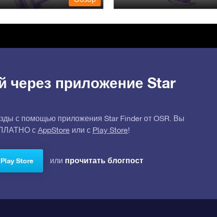
й через приложение Star
зды с помощью приложения Star Finder от OSR. Вы
СПЛАТНО с
AppStore
или с
Play Store
!
прочитать блогпост
или
Play Store