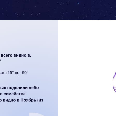
всего видно в:
ь
а:
+15° до -90°
орые поделили небо
ю семейства
о видно в Ноябрь (из