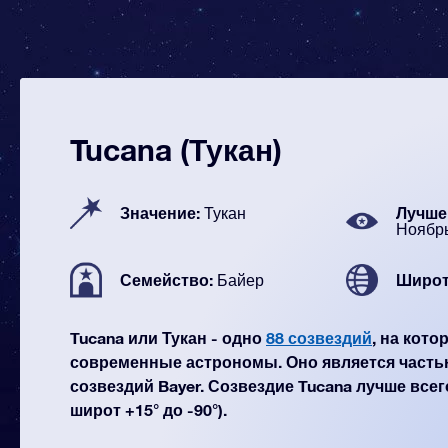
Tucana (Тукан)
Значение:
Лучше 
Тукан
Ноябр
Семейство:
Широт
Байер
Tucana или Тукан - одно
88 созвездий
, на кот
современные астрономы. Оно является часть
созвездий Bayer. Созвездие Tucana лучше всег
широт +15° до -90°).