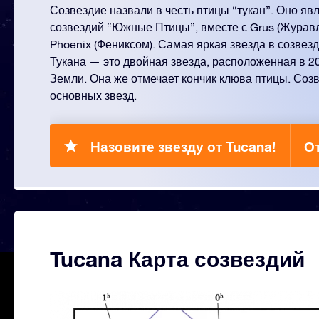
Созвездие назвали в честь птицы “тукан”. Оно яв
созвездий “Южные Птицы”, вместе с Grus (Журавл
Phoenix (Фениксом). Самая яркая звезда в созвез
Тукана — это двойная звезда, расположенная в 20
Земли. Она же отмечает кончик клюва птицы. Созв
основных звезд.
Назовите звезду от Tucana!
От
Tucana Карта созвездий