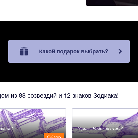
Какой подарок выбрать?
ом из 88 созвездий и 12 знаков Зодиака!
- Насос
Apus - Райская птица
Обзор