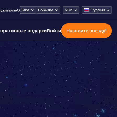
Блог
Событие
NOK
Русский
луживание
О
оративные подарки
Войти
Назовите звезду!