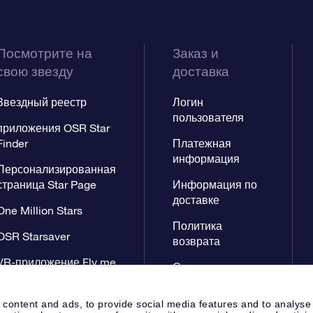
Посмотрите на
Заказ и
свою звезду
доставка
Звездный реестр
Логин
пользователя
приложения OSR Star
Finder
Платежная
информация
Персонализированная
страница Star Page
Информация по
доставке
One Million Stars
Политика
OSR Starsaver
возврата
VR-приложение Fly me
Созвездиях
to the stars
 content and ads, to provide social media features and to analyse