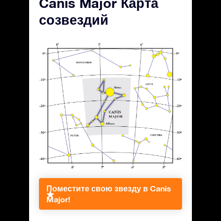
Canis Major Карта
созвездий
Поместите свою звезду в Canis
Major!