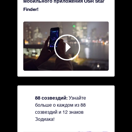
мобильного приложения OSR Star
Finder!
88 созвездий:
Узнайте
больше о каждом из 88
созвездий и 12 знаков
Зодиака!