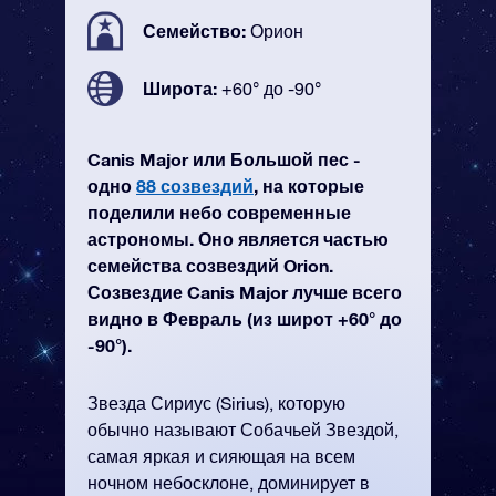
Семейство:
Орион
Широта:
+60° до -90°
Canis Major или Большой пес -
одно
88 созвездий
, на которые
поделили небо современные
астрономы. Оно является частью
семейства созвездий Orion.
Созвездие Canis Major лучше всего
видно в Февраль (из широт +60° до
-90°).
Звезда Сириус (Sirius), которую
обычно называют Собачьей Звездой,
самая яркая и сияющая на всем
ночном небосклоне, доминирует в