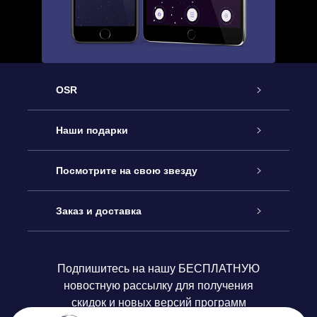
OSR
Обслуживание
Наши подарки
Как с нами связаться
Онлайн подарок Online Star Gift
Посмотрите на свою звезду
Блог
Подарочный набор OSR
Звездный реестр
Заказ и доставка
Часто задаваемые вопросы
Подарок Super Star Gift
приложения OSR Star Finder
Логин пользователя
Подпишитесь на нашу БЕСПЛАТНУЮ
новостную рассылку для получения
Отзывы
Подарочная карта OSR
Персонализированная страница Star Page
Платежная информация
скидок и новых версий программ