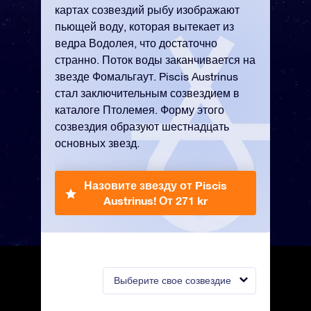
картах созвездий рыбу изображают
пьющей воду, которая вытекает из
ведра Водолея, что достаточно
странно. Поток воды заканчивается на
звезде Фомальгаут. Piscis Austrinus
стал заключительным созвездием в
каталоге Птолемея. Форму этого
созвездия образуют шестнадцать
основных звезд.
Назовите звезду от Piscis
Austrinus!
От 271 kr
Выберите свое созвездие