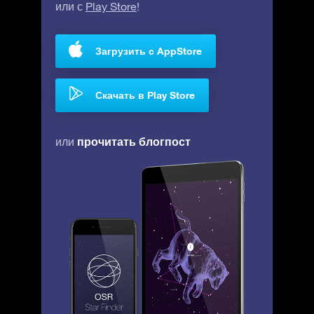
или с
Play Store
!
Загрузить с AppStore
Скачать в Play Store
прочитать блогпост
или