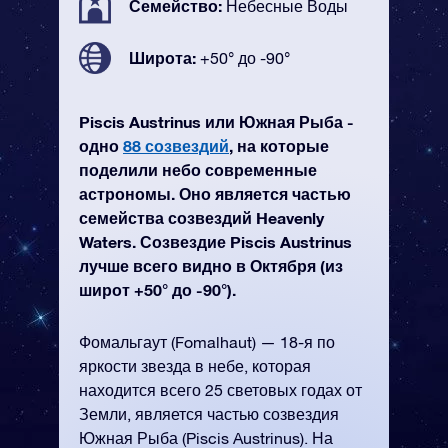
Семейство:
Небесные Воды
Широта:
+50° до -90°
Piscis Austrinus или Южная Рыба -
одно
88 созвездий
, на которые
поделили небо современные
астрономы. Оно является частью
семейства созвездий Heavenly
Waters. Созвездие Piscis Austrinus
лучше всего видно в Октября (из
широт +50° до -90°).
Фомальгаут (Fomalhaut) — 18-я по
яркости звезда в небе, которая
находится всего 25 световых годах от
Земли, является частью созвездия
Южная Рыба (Piscis Austrinus). На