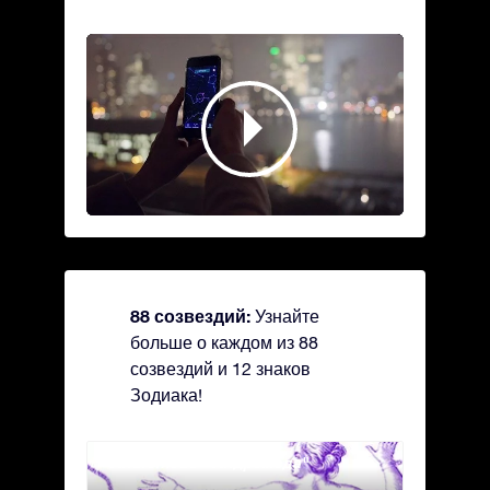
88 созвездий:
Узнайте
больше о каждом из 88
созвездий и 12 знаков
Зодиака!
Andromeda - Андромеда
Antli