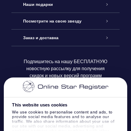
Обслуживание
Наши подарки
Как с нами связаться
Онлайн подарок Online Star Gift
Посмотрите на свою звезду
Блог
Подарочный набор OSR
Звездный реестр
Заказ и доставка
Часто задаваемые вопросы
Подарок Super Star Gift
приложения OSR Star Finder
Логин пользователя
Подпишитесь на нашу БЕСПЛАТНУЮ
новостную рассылку для получения
Отзывы
Подарочная карта OSR
Персонализированная страница Star Page
Платежная информация
скидок и новых версий программ
Корпоративные подарки
One Million Stars
Информация по доставке
OSR Starsaver
Политика возврата
This website uses cookies
We use cookies to personalise content and ads, to
provide social media features and to analyse our
VR-приложение Fly me to the stars
Созвездиях
traffic. We also share information about your use of
our site with our social media, advertising and
analytics partners who may combine it with other