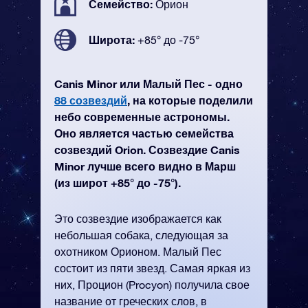
Семейство:
Орион
Широта:
+85° до -75°
Canis Minor или Малый Пес - одно
88 созвездий
, на которые поделили
небо современные астрономы.
Оно является частью семейства
созвездий Orion. Созвездие Canis
Minor лучше всего видно в Марш
(из широт +85° до -75°).
Это созвездие изображается как
небольшая собака, следующая за
охотником Орионом. Малый Пес
состоит из пяти звезд. Самая яркая из
них, Процион (Procyon) получила свое
название от греческих слов, в