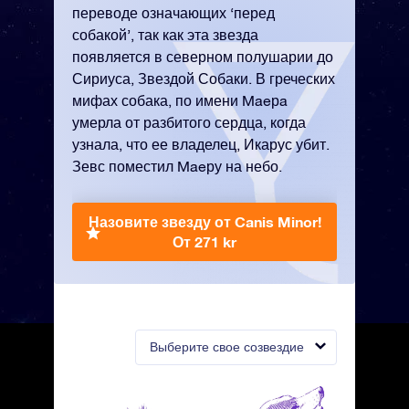
переводе означающих ‘перед
собакой’, так как эта звезда
появляется в северном полушарии до
Сириуса, Звездой Собаки. В греческих
мифах собака, по имени Maeрa
умерла от разбитого сердца, когда
узнала, что ее владелец, Икарус убит.
Зевс поместил Maeру на небо.
Назовите звезду от Canis Minor!
От 271 kr
Выберите свое созвездие