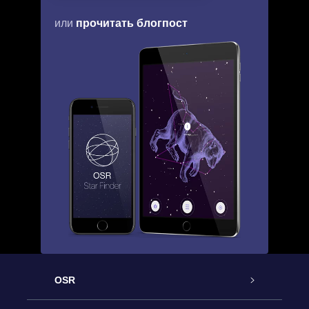
прочитать блогпост
или
OSR