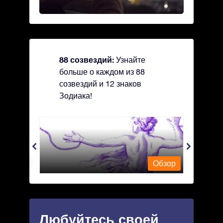
88 созвездий:
Узнайте
больше о каждом из 88
созвездий и 12 знаков
Зодиака!
Andromeda - Андромеда
Antli
Обзор
Обзор
Любуйтесь своей