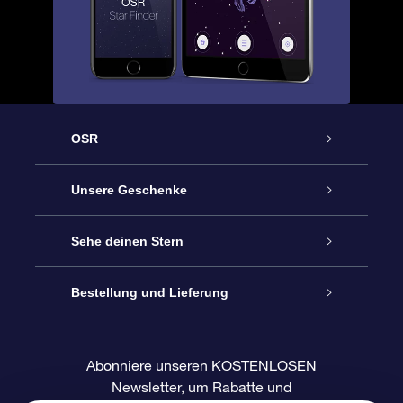
OSR
Service
Unsere Geschenke
Kontakt
Sterne schenken
Sehe deinen Stern
Blog
OSR-Geschenkpaket
Sternregister
Bestellung und Lieferung
Häufig Gestellte Fragen
Super Star Gift
OSR Star Finder App
Kundenlogin
Abonniere unseren KOSTENLOSEN
Newsletter, um Rabatte und
Bewertungen
OSR-Geschenkgutschein
Personalisierte Sternseite
Zahlungsinformationen