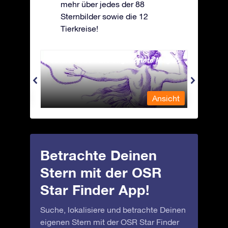
mehr über jedes der 88
Sternbilder sowie die 12
Tierkreise!
Andromeda - Die angekettete Magd
Antli
nsicht
Ansicht
Betrachte Deinen
Stern mit der OSR
Star Finder App!
Suche, lokalisiere und betrachte Deinen
eigenen Stern mit der OSR Star Finder