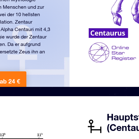
em Menschen und zur
ei der 10 hellsten
lation. Zentaur
 Alpha Centauri mit 4,3
gie wurde der Zentaur
fen. Da er aufgrund
versetzte Zeus ihn an
ab 24 €
Haupts
(Centa