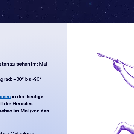
ten zu sehen im:
Mai
ngrad:
+30° bis -90°
ionen
in den heutige
il der Hercules
 sehen im Mai (von den
schen Mythologie