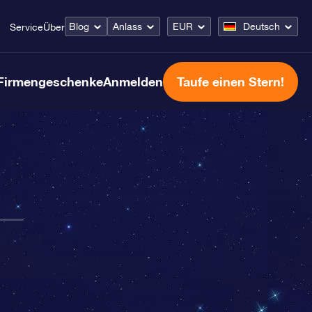
Blog
Anlass
EUR
Deutsch
Service
Über
Firmengeschenke
Anmelden
Taufe einen Stern!