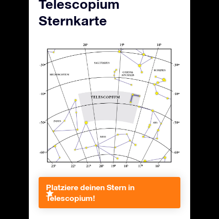
Telescopium
Sternkarte
Platziere deinen Stern in
Telescopium!