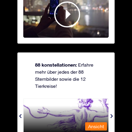
88 konstellationen:
Erfahre
mehr über jedes der 88
Sternbilder sowie die 12
Tierkreise!
Andromeda - Die angekettete Magd
Antli
nsicht
Ansicht