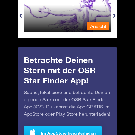
Andromeda - Die angekettete Magd
Antli
nsicht
Ansicht
Betrachte Deinen
Stern mit der OSR
Star Finder App!
Suche, lokalisiere und betrachte Deinen
eigenen Stern mit der OSR Star Finder
App (iOS). Du kannst die App GRATIS im
AppStore
oder
Play Store
herunterladen!
Im AppStore herunterladen