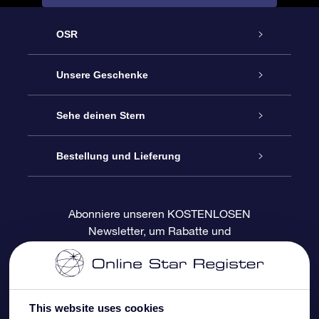
OSR
Service
Unsere Geschenke
Kontakt
Sterne schenken
Sehe deinen Stern
Blog
OSR-Geschenkpaket
Sternregister
Bestellung und Lieferung
Häufig Gestellte Fragen
Super Star Gift
OSR Star Finder App
Kundenlogin
Abonniere unseren KOSTENLOSEN
Newsletter, um Rabatte und
Bewertungen
OSR-Geschenkgutschein
Personalisierte Sternseite
Zahlungsinformationen
Produktneuigkeiten zu erhalten
Firmengeschenke
One Million Stars
Versandinformationen
This website uses cookies
OSR-Starsaver
Rückgaberecht