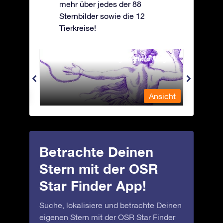
mehr über jedes der 88
Sternbilder sowie die 12
Tierkreise!
Andromeda - Die angekettete Magd
Antli
nsicht
Ansicht
Betrachte Deinen
Stern mit der OSR
Star Finder App!
Suche, lokalisiere und betrachte Deinen
eigenen Stern mit der OSR Star Finder