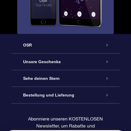
OSR
Service
Unsere Geschenke
Kontakt
Sterne schenken
Sehe deinen Stern
Blog
OSR-Geschenkpaket
Sternregister
Bestellung und Lieferung
Häufig Gestellte Fragen
Super Star Gift
OSR Star Finder App
Kundenlogin
Abonniere unseren KOSTENLOSEN
Newsletter, um Rabatte und
Bewertungen
OSR-Geschenkgutschein
Personalisierte Sternseite
Zahlungsinformationen