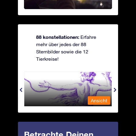
88 konstellationen:
Erfahre
mehr über jedes der 88
Sternbilder sowie die 12
Tierkreise!
Andromeda - Die angekettete Magd
Antli
nsicht
Ansicht
Betrachte Deinen