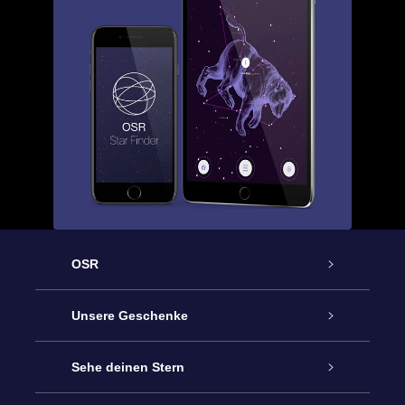
OSR
Service
Unsere Geschenke
Kontakt
Sterne schenken
Sehe deinen Stern