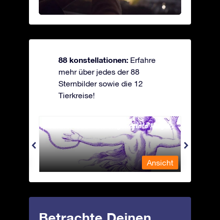
88 konstellationen:
Erfahre
mehr über jedes der 88
Sternbilder sowie die 12
Tierkreise!
Andromeda - Die angekettete Magd
Antli
nsicht
Ansicht
Betrachte Deinen