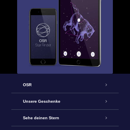
OSR
Service
Unsere Geschenke
Kontakt
Sterne schenken
Sehe deinen Stern