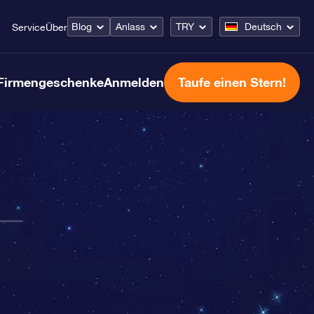
Blog
Anlass
TRY
Deutsch
Service
Über
Firmengeschenke
Anmelden
Taufe einen Stern!