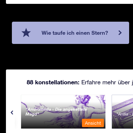
Wie taufe ich einen Stern?
88 konstellationen:
Erfahre mehr über j
Andromeda - Die angekettete
Magd
Antlia 
sicht
Ansicht