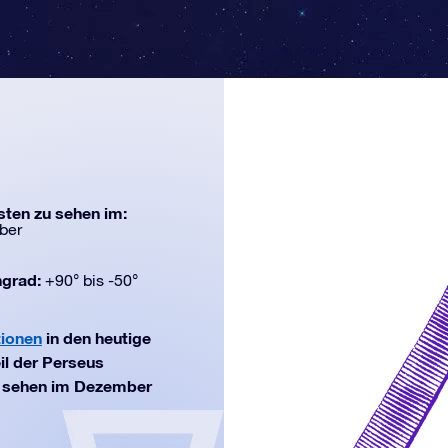
ten zu sehen im:
ber
ngrad:
+90° bis -50°
tionen
in den heutige
il der Perseus
zu sehen im Dezember