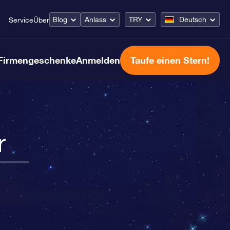
Blog
Anlass
TRY
Deutsch
Service
Über
Firmengeschenke
Anmelden
Taufe einen Stern!
r