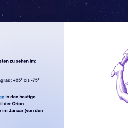
ten zu sehen im:
ngrad:
+85° bis -75°
en
in den heutige
l der Orion
n im Januar (von den