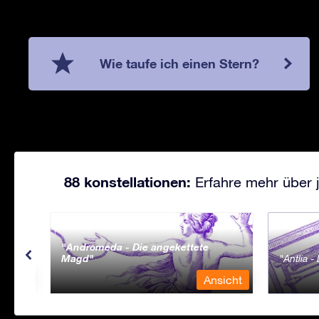
Wie taufe ich einen Stern?
88 konstellationen:
Erfahre mehr über j
Andromeda - Die angekettete
Magd
Antlia 
sicht
Ansicht