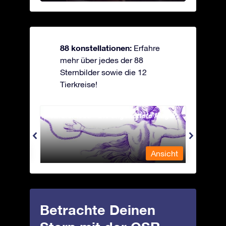
88 konstellationen:
Erfahre
mehr über jedes der 88
Sternbilder sowie die 12
Tierkreise!
Andromeda - Die angekettete Magd
Antli
nsicht
Ansicht
Betrachte Deinen