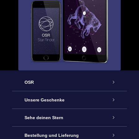
OSR
Service
Unsere Geschenke
Kontakt
Sterne schenken
Sehe deinen Stern
Blog
OSR-Geschenkpaket
Sternregister
Bestellung und Lieferung