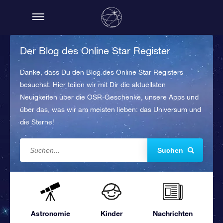
Der Blog des Online Star Register
Danke, dass Du den Blog des Online Star Registers
besuchst. Hier teilen wir mit Dir die aktuellsten
Neuigkeiten über die OSR-Geschenke, unsere Apps und
über das, was wir am meisten lieben: das Universum und
die Sterne!
Suchen
Astronomie
Kinder
Nachrichten