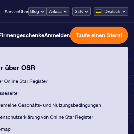
Blog
Anlass
SEK
Deutsch
Service
Über
Firmengeschenke
Anmelden
Taufe einen Stern!
r über OSR
r Online Star Register
sseseite
gemeine Geschäfts- und Nutzungsbedingungen
enschutzerklärung von Online Star Register
temap