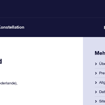
Konstellation
Meh
d
Übe
Pre
All
ederlande),
Dat
Si