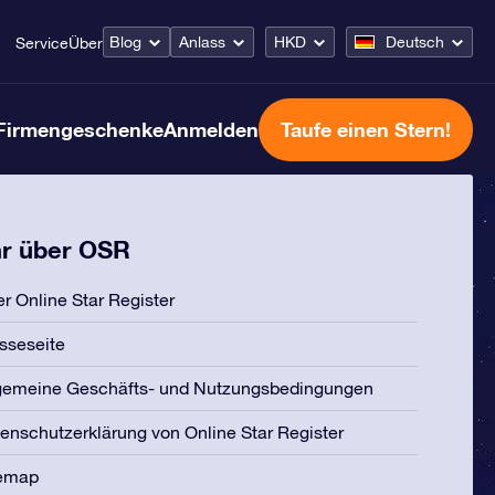
Blog
Anlass
HKD
Deutsch
Service
Über
Firmengeschenke
Anmelden
Taufe einen Stern!
r über OSR
r Online Star Register
sseseite
gemeine Geschäfts- und Nutzungsbedingungen
enschutzerklärung von Online Star Register
temap