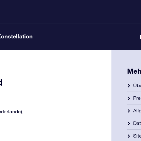
Konstellation
Meh
d
Übe
Pre
All
ederlande),
Dat
Si