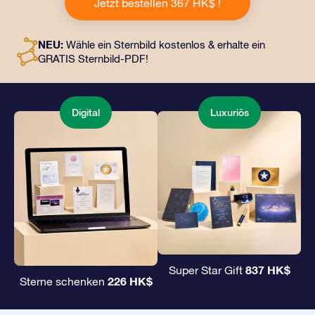
Jetzt bestellen 367 HK$ !
schönen Umschlag und personalisierte Dokumente, die
an eine Adresse Ihrer Wahl gesendet werden, sowie
digitale Dokumente und die kostenlose Nutzung
NEU:
Wähle ein Sternbild kostenlos & erhalte ein
unserer Apps. Es ist eine zauberhafte Art, Freunden und
GRATIS Sternbild-PDF!
Liebsten ein unvergängliches Geschenk zu
überreichen.
Digital
Luxuriös
837 HK$
Super Star Gift
226 HK$
Sterne schenken