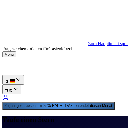
Zum Hauptinhalt spri
Fragezeichen drücken für Tastenkürzel
Menü
DE
EUR
25-jähriges Jubiläum ⭐ 25% RABATT
•
Aktion endet diesen Monat
Taufe einen Stern