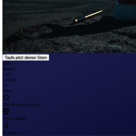
Taufe jetzt deinen Stern
1M+
Sterne
150+
Länder
25
Jahre
1M+
Sterne benannt
150+
Länder
25
Jahre