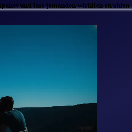
paket und lass jemanden wirklich strahlen