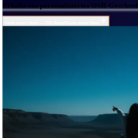
Erhalte ein personalisiertes OSR-Geschenk
Taufe einen Stern — 25% Rabatt
Taufe einen Stern