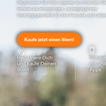
Registrieren Sie Ihren eigenen leuchtenden S
Himmel als einzigartiges, unvergängliches
Vatertagsgeschenk für Ihre Freunde und Liebe
Kaufe jetzt einen Stern!
Registriere Dich
Schaue
und kaufe Deinen
mit uns
Stern
Apps