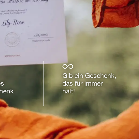
Gib ein Geschenk,
es
das für immer
chenk
hält!