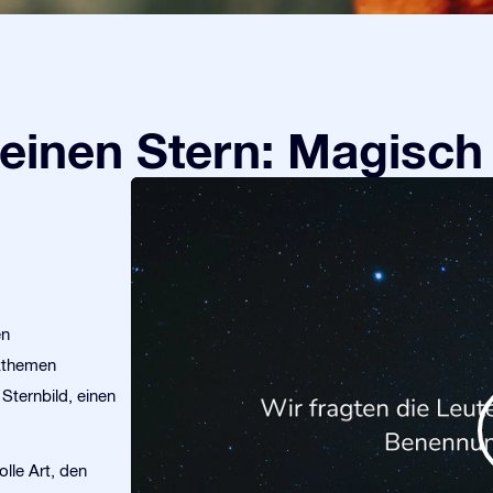
einen Stern: Magisch
en
kthemen
Sternbild, einen
olle Art, den