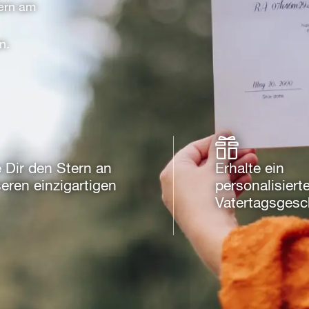
tern am
n.
 Dir den Stern an
Erhalte ein
eren einzigartigen
personalisiert
Vatertagsges