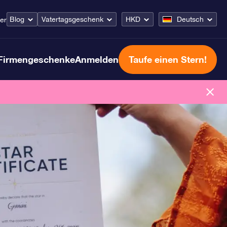
Blog
Vatertagsgeschenk
HKD
Deutsch
er
Firmengeschenke
Anmelden
Taufe einen Stern!