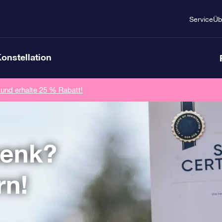
Service
Üb
Konstellation
 und erhalte 25 % Rabatt!
henk?
rn!