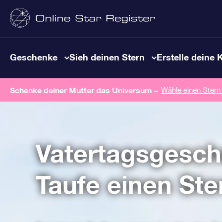
Geschenke
Sieh deinen Stern
Erstelle deine 
Schenke deiner Mutter das Universum –
Wähle einen Stern
Vatertagsgesc
Taufe einen Ste