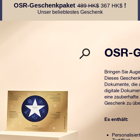
OSR-Geschenkpaket
!
489 HK$
367 HK$
Unser beliebtestes Geschenk
OSR-G
Bringen Sie Aug
Dieses Geschenk 
Dokumente, die a
digitale Dokumen
eine zauberhafte
Geschenk zu übe
Es enthält:
Personalisier