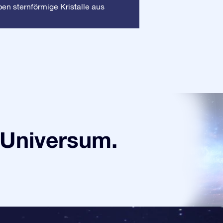
Rahmen
en sternförmige Kristalle aus
: Dieser 
sorgt dafür, dass I
Universum.