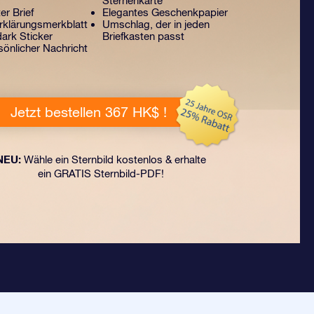
Sternenkarte
er Brief
Elegantes Geschenkpapier
klärungsmerkblatt
Umschlag, der in jeden
ark Sticker
Briefkasten passt
sönlicher Nachricht
Jetzt bestellen 367 HK$ !
NEU:
Wähle ein Sternbild kostenlos & erhalte
ein GRATIS Sternbild-PDF!