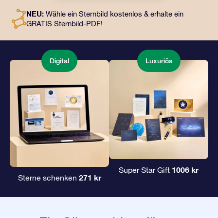
digitale Dokumente und die kostenlose Nutzung
NEU:
Wähle ein Sternbild kostenlos & erhalte ein
unserer Apps. Es ist eine zauberhafte Art, Freunden und
GRATIS Sternbild-PDF!
Liebsten ein unvergängliches Geschenk zu
überreichen.
Digital
Luxuriös
1006 kr
Super Star Gift
271 kr
Sterne schenken