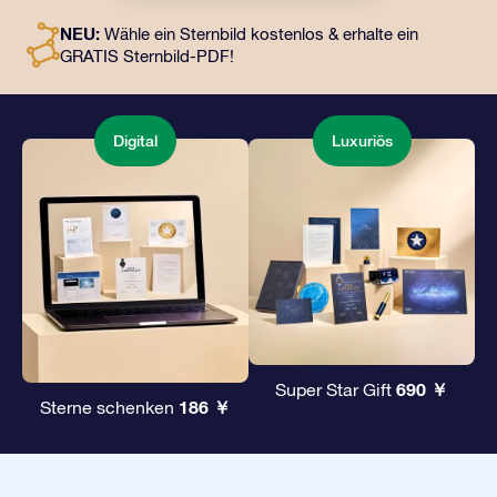
digitale Dokumente und die kostenlose Nutzung
NEU:
Wähle ein Sternbild kostenlos & erhalte ein
unserer Apps. Es ist eine zauberhafte Art, Freunden und
GRATIS Sternbild-PDF!
Liebsten ein unvergängliches Geschenk zu
überreichen.
Digital
Luxuriös
690 ￥
Super Star Gift
186 ￥
Sterne schenken