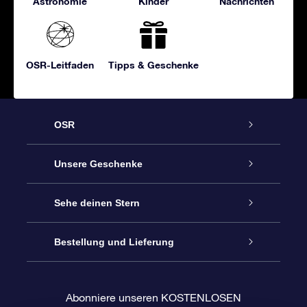
Astronomie
Kinder
Nachrichten
OSR-Leitfaden
Tipps & Geschenke
OSR
Service
Unsere Geschenke
Kontakt
Sterne schenken
Sehe deinen Stern
Blog
OSR-Geschenkpaket
Sternregister
Bestellung und Lieferung
Häufig Gestellte Fragen
Super Star Gift
OSR Star Finder App
Kundenlogin
Abonniere unseren KOSTENLOSEN