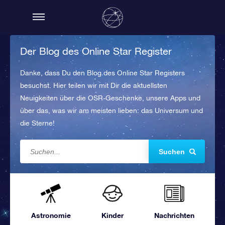
Der Blog des Online Star Register
Danke, dass Du den Blog des Online Star Registers
besuchst. Hier teilen wir mit Dir die aktuellsten
Neuigkeiten über die OSR-Geschenke, unsere Apps und
über das, was wir am meisten lieben: das Universum und
die Sterne!
Suchen
Astronomie
Kinder
Nachrichten