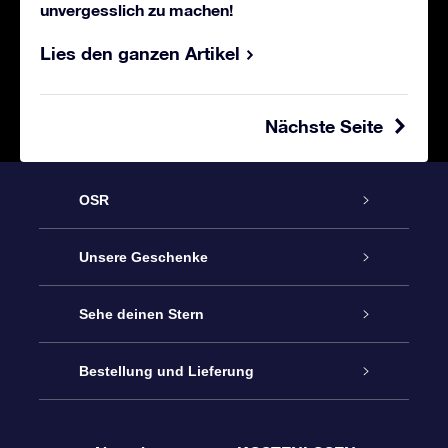
unvergesslich zu machen!
Lies den ganzen Artikel
Nächste Seite
OSR
Service
Unsere Geschenke
Sterne schenken
Kontakt
Sehe deinen Stern
Sternregister
OSR-Geschenkpaket
Bestellung und Lieferung
Blog
Kundenlogin
OSR Star Finder App
Super Star Gift
Häufig Gestellte Fragen