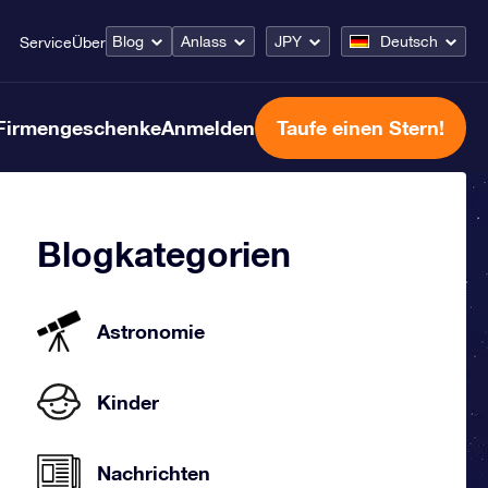
Blog
Anlass
JPY
Deutsch
Service
Über
Firmengeschenke
Anmelden
Taufe einen Stern!
Blogkategorien
Astronomie
Kinder
Nachrichten