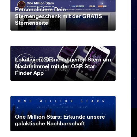
Personalisiere Dein
Sternengeschenk mit der GRATIS
Sternenseite
Lokalisiere Deinen eigenen Stern am
Nachthimmel mit der OSR Star
Finder App
One Million Stars: Erkunde unsere
galaktische Nachbarschaft