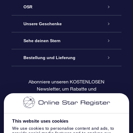
OSR
Service
Unsere Geschenke
Kontakt
Sterne schenken
Sehe deinen Stern
Blog
OSR-Geschenkpaket
Sternregister
Bestellung und Lieferung
Häufig Gestellte Fragen
Super Star Gift
OSR Star Finder App
Kundenlogin
Abonniere unseren KOSTENLOSEN
Newsletter, um Rabatte und
Bewertungen
OSR-Geschenkgutschein
Personalisierte Sternseite
Zahlungsinformationen
Produktneuigkeiten zu erhalten
Firmengeschenke
One Million Stars
Versandinformationen
This website uses cookies
OSR-Starsaver
Rückgaberecht
We use cookies to personalise content and ads, to
provide social media features and to analyse our