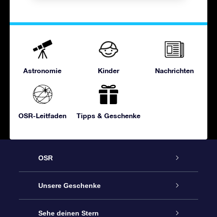
Astronomie
Kinder
Nachrichten
OSR-Leitfaden
Tipps & Geschenke
OSR
Service
Unsere Geschenke
Kontakt
Sterne schenken
Sehe deinen Stern