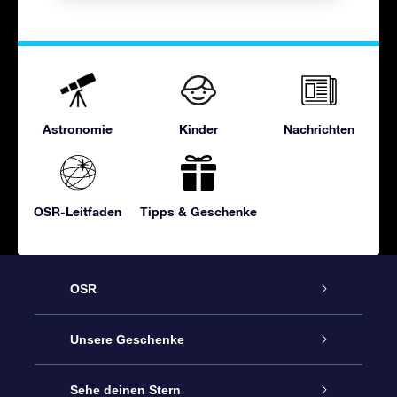
Astronomie
Kinder
Nachrichten
OSR-Leitfaden
Tipps & Geschenke
OSR
Service
Unsere Geschenke
Kontakt
Sterne schenken
Sehe deinen Stern