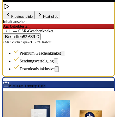
Previous slide
Next slide
Inhalt ansehen
Am beliebtesten
1 / 11 — OSR-Geschenkpaket
Bestellen
39 €
52 €
OSR-Geschenkpaket - 25% Rabatt
Premium Geschenkpaket
Sendungsverfolgung
Downloads inklusive
Platinum Luxury Gift