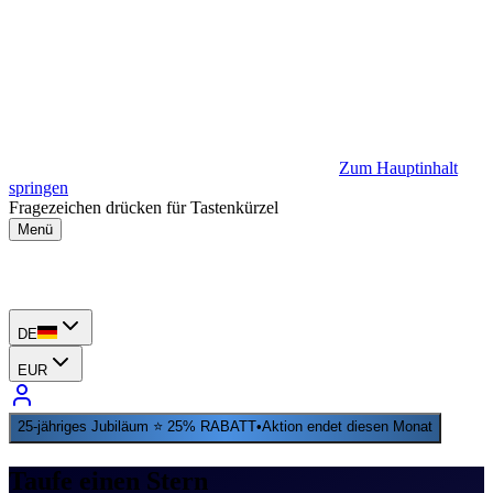
Zum Hauptinhalt
springen
Fragezeichen drücken für Tastenkürzel
Menü
DE
EUR
25-jähriges Jubiläum ⭐ 25% RABATT
•
Aktion endet diesen Monat
Taufe einen Stern