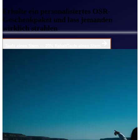
Erhalte ein personalisiertes OSR-
Geschenkpaket und lass jemanden
wirklich strahlen
Taufe einen Stern — 25% Rabatt
Taufe einen Stern