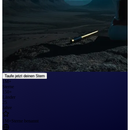
Taufe jetzt deinen Stern
1M+
Sterne
150+
Länder
25
Jahre
1M+
Sterne benannt