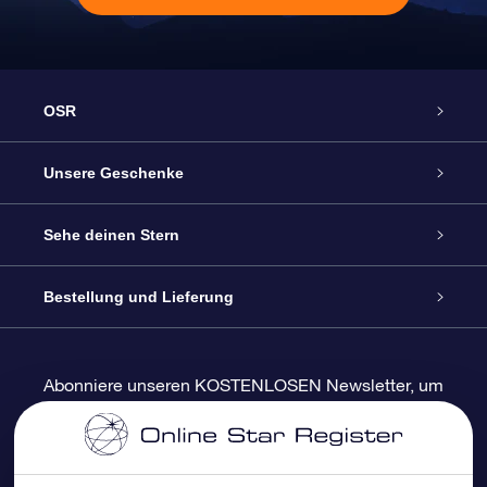
OSR
Service
Unsere Geschenke
Kontakt
Sterne schenken
Sehe deinen Stern
Blog
OSR-Geschenkpaket
Sternregister
Bestellung und Lieferung
Häufig Gestellte Fragen
Super Star Gift
OSR Star Finder App
Kundenlogin
Abonniere unseren KOSTENLOSEN Newsletter, um
Rabatte und Produktneuigkeiten zu erhalten
Bewertungen
OSR-Geschenkgutschein
Personalisierte Sternseite
Zahlungsinformationen
Firmengeschenke
One Million Stars
Versandinformationen