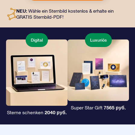
an eine Adresse Ihrer Wahl gesendet werden, sowie
digitale Dokumente und die kostenlose Nutzung
NEU:
Wähle ein Sternbild kostenlos & erhalte ein
unserer Apps. Es ist eine zauberhafte Art, Freunden und
GRATIS Sternbild-PDF!
Liebsten ein unvergängliches Geschenk zu
überreichen.
Digital
Luxuriös
7565 руб.
Super Star Gift
2040 руб.
Sterne schenken