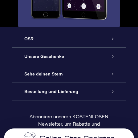
OSR
Service
Unsere Geschenke
Kontakt
Sterne schenken
Sehe deinen Stern
Blog
OSR-Geschenkpaket
Sternregister
Bestellung und Lieferung
Häufig Gestellte Fragen
Super Star Gift
OSR Star Finder App
Kundenlogin
Abonniere unseren KOSTENLOSEN
Newsletter, um Rabatte und
Bewertungen
OSR-Geschenkgutschein
Personalisierte Sternseite
Zahlungsinformationen
Produktneuigkeiten zu erhalten