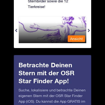
Sternbilder sowie die 12
Tierkreise!
Andromeda - Die angekettete Magd
Antli
nsicht
Ansicht
Betrachte Deinen
Stern mit der OSR
Star Finder App!
Suche, lokalisiere und betrachte Deinen
eigenen Stern mit der OSR Star Finder
App (iOS). Du kannst die App GRATIS im