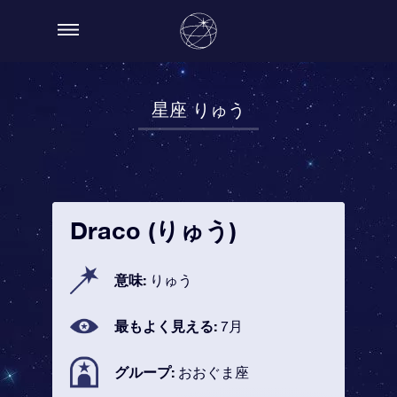
星座 りゅう
Draco (りゅう)
意味:
りゅう
最もよく見える:
7月
グループ:
おおぐま座