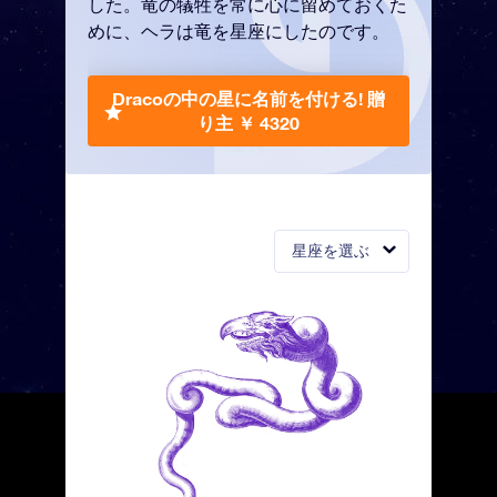
した。竜の犠牲を常に心に留めておくた
めに、ヘラは竜を星座にしたのです。
Dracoの中の星に名前を付ける!
贈
り主 ￥ 4320
星座を選ぶ