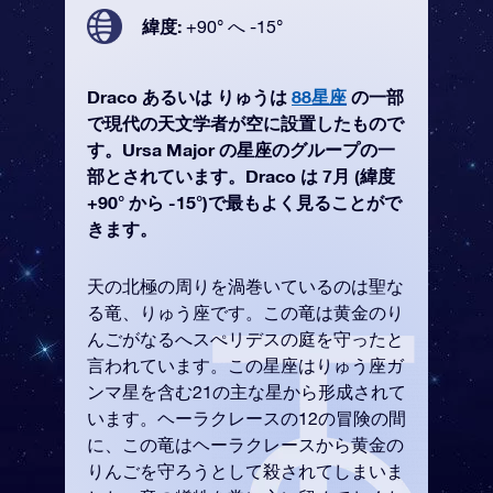
緯度:
+90° へ -15°
Draco あるいは りゅうは
88星座
の一部
で現代の天文学者が空に設置したもので
す。Ursa Major の星座のグループの一
部とされています。Draco は 7月 (緯度
+90° から -15°)で最もよく見ることがで
きます。
天の北極の周りを渦巻いているのは聖な
る竜、りゅう座です。この竜は黄金のり
んごがなるへスぺリデスの庭を守ったと
言われています。この星座はりゅう座ガ
ンマ星を含む21の主な星から形成されて
います。ヘーラクレースの12の冒険の間
に、この竜はヘーラクレースから黄金の
りんごを守ろうとして殺されてしまいま