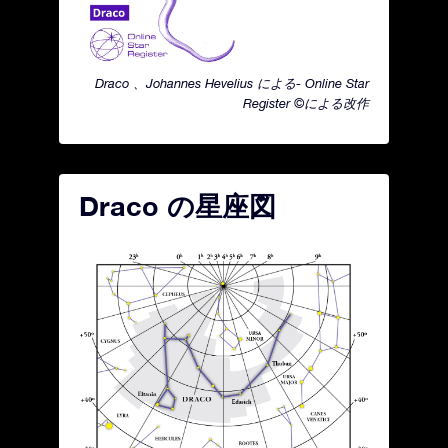
Draco 、Johannes Hevelius による- Online Star
Register ©による改作
Draco の星座図