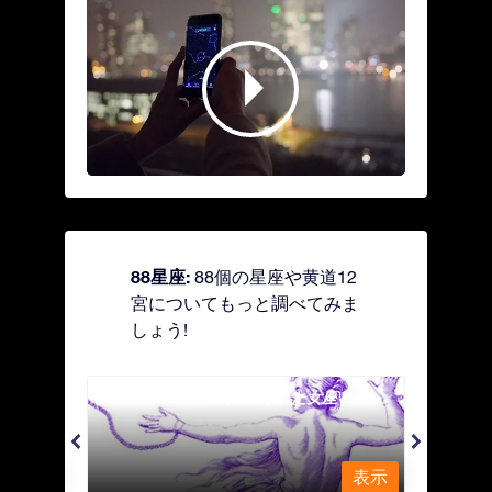
88星座:
88個の星座や黄道12
宮についてもっと調べてみま
しょう!
Andromeda - 鎖で縛られた女座
Antl
表示
表示