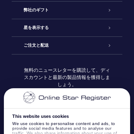
カスタマーサービス
弊社のギフト
お問い合わせ
Online Starギフト
星を表示する
ブログ
OSRギフトパック
星の登録
ご注文と配送
よくあるご質問
Super Star Gift
OSR Star Finderアプリ
カスタマーログイン
無料のニュースレターを購読して、ディ
スカウントと最新の製品情報を獲得しま
OSR ギフトカード
レビュー
カスタマイズされたStar Page
お支払いに関する情報
しょう。
法人ギフト
One Million Stars
配送に関する情報
OSR Starsaver
返品ポリシ
This website uses cookies
We use cookies to personalise content and ads, to
provide social media features and to analyse our
星間飛行VRアプリ
星座
traffic. We also share information about your use of