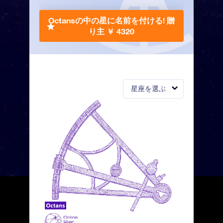
Octansの中の星に名前を付ける!
贈
り主 ￥ 4320
星座を選ぶ