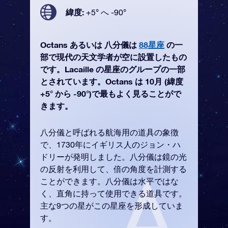
緯度:
+5° へ -90°
Octans あるいは 八分儀は
88星座
の一
部で現代の天文学者が空に設置したもの
です。Lacaille の星座のグループの一部
とされています。Octans は 10月 (緯度
+5° から -90°)で最もよく見ることがで
きます。
八分儀と呼ばれる航海用の道具の象徴
で、1730年にイギリス人のジョン・ハ
ドリーが発明しました。八分儀は鏡の光
の反射を利用して、倍の角度を計測する
ことができます。八分儀は水平ではな
く、直角に持って使用できる道具です。
主な9つの星がこの星座を形成していま
す。