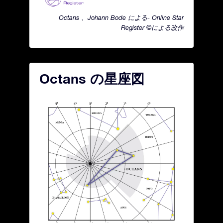
Octans 、Johann Bode による- Online Star
Register ©による改作
Octans の星座図