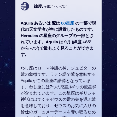
緯度:
+85° へ -75°
Aquila あるいは 鷲は
88星座
の一部で現
代の天文学者が空に設置したものです。
Hercules の星座のグループの一部とさ
れています。Aquila は 9月 (緯度 +85°
から -75°)で最もよく見ることができま
す。
わし座はローマ神話の神、ジュピターの
鷲の象徴です。ラテン語で鷲を意味する
Aquilaがこの星座の語源となっていま
す。わし座には7つの惑星や2つの流星群
が含まれています。この星座はギリシャ
神話に出てくるゼウスの雷の矢を運ぶ鷲
を意味しており、ゼウスのお気に入りの
給仕のガニュメーデースを奪い取るため