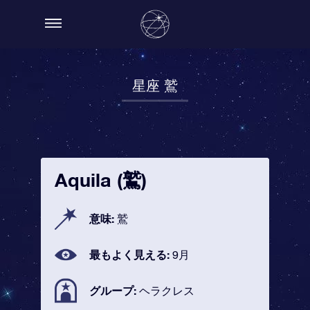
星座 鷲
Aquila (鷲)
意味:
鷲
最もよく見える:
9月
グループ:
ヘラクレス