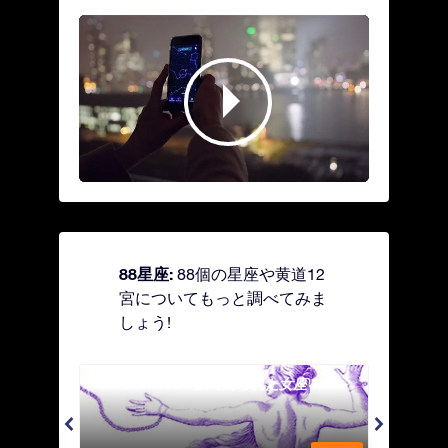
88星座:
88個の星座や黄道12
宮についてもっと調べてみま
しょう!
Andromeda - 鎖で縛られた女座
Antl