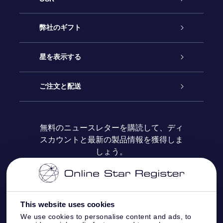
カスタマーサービス
弊社のギフト
お問い合わせ
Online Starギフト
星を表示する
ブログ
OSRギフトパック
星の登録
ご注文と配送
よくあるご質問
Super Star Gift
OSR Star Finderアプリ
カスタマーログイン
無料のニュースレターを購読して、ディ
スカウントと最新の製品情報を獲得しま
OSR ギフトカード
レビュー
カスタマイズされたStar Page
お支払いに関する情報
しょう。
法人ギフト
One Million Stars
配送に関する情報
OSR Starsaver
返品ポリシ
This website uses cookies
We use cookies to personalise content and ads, to