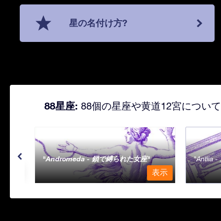
星の名付け方?
88星座:
88個の星座や黄道12宮につい
Andromeda - 鎖で縛られた女座
Antli
表示
表示