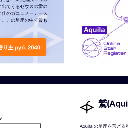
に出てくるゼウスの雷の
給仕のガニュメーデース
す。この星座の中で最も
。
贈り主 руб. 2040
鷲(Aqu
Aquila の星座を