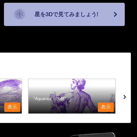
星を3Dで見てみましょう!
Aquarius - 水瓶
Ara
表示
表示