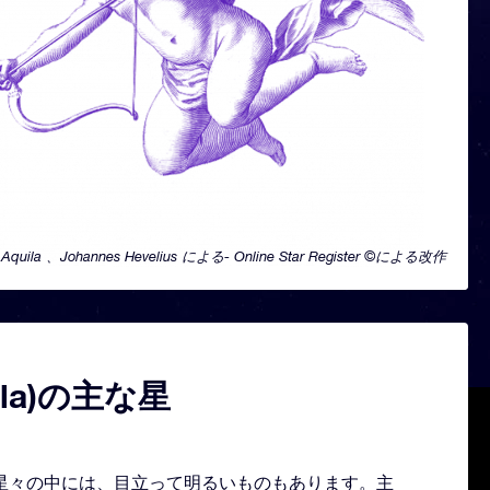
Aquila 、Johannes Hevelius による- Online Star Register ©による改作
ila)の主な星
形どる星々の中には、目立って明るいものもあります。主