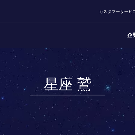
カスタマーサービ
企
星座 鷲