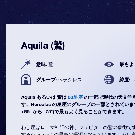
Aquila (鷲)
意味:
最もよ
鷲
グループ:
緯度:
ヘラクレス
+
Aquila あるいは 鷲は
88星座
の一部で現代の天文学
す。Hercules の星座のグループの一部とされています。A
+85° から -75°)で最もよく見ることができます。
わし座はローマ神話の神、ジュピターの鷲の象徴で
するAquilaがこの星座の語源となっています。わし