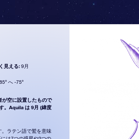
く見える:
9月
85° へ -75°
者が空に設置したもので
quila は 9月 (緯度
す。ラテン語で鷲を意味
座には7つの惑星や2つの