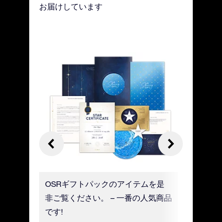
お届けしています
、メッセ
OSRギフトパックのアイテムを是
美しい紙
ことがで
非ご覧ください。 – 一番の人気商品
は、星の
セージを
です!
の日付が