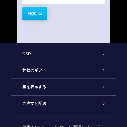
検索
OSR
カスタマーサービス
弊社のギフト
お問い合わせ
Online Starギフト
星を表示する
ブログ
OSRギフトパック
星の登録
ご注文と配送
よくあるご質問
Super Star Gift
OSR Star Finderアプリ
カスタマーログイン
無料のニュースレターを購読して、ディ