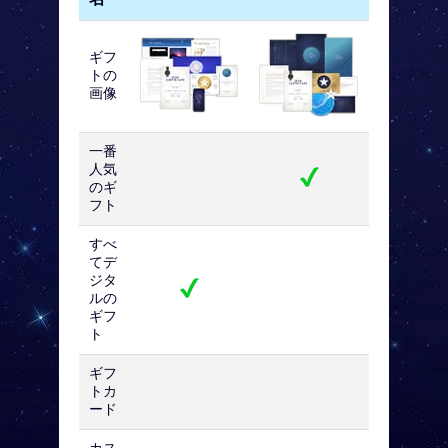
ギフ
トの
画像
一番
人気
のギ
フト
すべ
てデ
ジタ
ルの
ギフ
ト
ギフ
トカ
ード