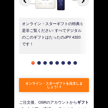
お客様の
オンライン・スターギフトの特典を
モバイル
んでいき
是非ご覧ください: すべてデジタル
アプリか
のこのギフトはたったのJPY 4320
が可能で
です！
オンライン・スターギフトを注文しま
しょう!
ギフト
ご注文後、OSRのアカウントから