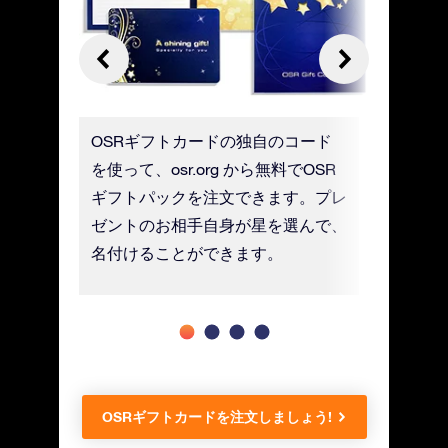
DF) オ
OSRギフトカードの独自のコード
デジタル
料無料)
を使って、osr.org から無料でOSR
トカード
ギフトパックを注文できます。プレ
す。UP
ゼントのお相手自身が星を選んで、
がかかり
名付けることができます。
OSRギフトカードを注文しましょう!