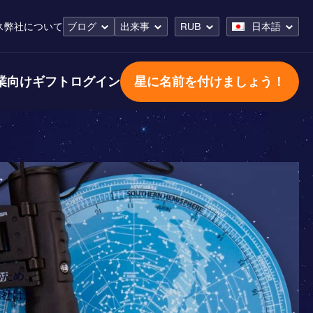
ス
弊社について
ブログ
出来事
RUB
日本語
業向けギフト
ログイン
星に名前を付けましょう！
そのため、
弊社は永