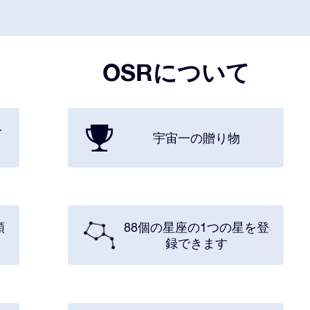
OSRについて
を
宇宙一の贈り物
類
88個の星座の1つの星を登
録できます