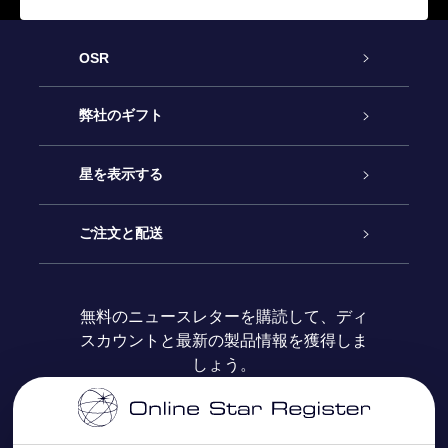
OSR
カスタマーサービス
弊社のギフト
お問い合わせ
Online Starギフト
星を表示する
ブログ
OSRギフトパック
星の登録
ご注文と配送
よくあるご質問
Super Star Gift
OSR Star Finderアプリ
カスタマーログイン
無料のニュースレターを購読して、ディ
スカウントと最新の製品情報を獲得しま
OSR ギフトカード
レビュー
カスタマイズされたStar Page
お支払いに関する情報
しょう。
法人ギフト
One Million Stars
配送に関する情報