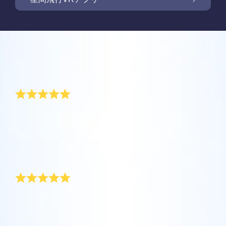
Online Star Registerでは、夜空に輝く星や星
座を見つけるために、iOS とAndroid用無料モ
新商品: VRアプリで星の間を飛行しましょう
Online Star Registerでは、星のギフトをご購
バイルアプリをご提供しています。Star
入いただいた方全員に無料Star Pageをご提供
レビュー
Finderアプリで、Online Star
しています。Online Star Register（OSR)で星
One Million Starsアプリで、ご自宅で快適に
Register（OSR）に登録した星をさらに簡単
に名前を付けてStar Pageをカスタマイズし、
宇宙を探索しましょう。これは、ウェブブラ
記念日の素晴らしい贈り物
に名付けたり見つけたりできます。星の専用
OSR Starsaverを利用して、いつでも星を身
ご家族やお友達、同僚の方に忘れられない贈
ウザから星を旅する画期的な方法です。One
コードで特別に名付けられた星の正確な位置
近に感じましょう。自分の星をスマートフォ
り物を贈りましょう。ウェルカムメッセージ
Million Starsアプリにより、天文学者により
を知ったり、現在地をもとに星座を探したり
夫と私は結婚してから5年になりますが、幸せに暮ら
OSR星間飛行VRアプリを利用して、惑星を訪
ンやパソコンの背景画像に設定して、画面を
を添えたり、写真をアップロードしたりな
しています。記念日の贈り物として、私の母がオンラ
命名された星やOnline Star Register（OSR）
できます。
れ、夜空にある88個の星座について学びまし
キラキラ輝かせましょう！ 新機能OSR
ど、様々な用途でご利用いただけます。
イン・スターレジスターで私たちのために星を登録し
で名付けられた星を含め、100万個の星を見
ょう。「星をつなぐ」ためにプレイし、各星
Starsaverを用いて、1日中いつでも星を見る
てくれました。夫と私の名前を持つ星が存在するとい
ることができます。3Dで宇宙を飛び回り、星
詳細を見る
うことは、本当に素敵です。
座に関する情報のロックを解除してくださ
ことができます。
詳細を見る
素晴らしい記念日の贈り物
や銀河を体感しましょう！
い。 自分の特別な星に飛んで、詳細を見て、
詳細を見る
大切な人と共有してください。 無料のモバイ
AppStore (iOS)
Play Store (Android)
詳細を見る
Star Pageをプレビューする
私は最近、この特別な記念日の贈り物を注文しまし
ルVRアプリはiOSとAndroidで利用できます。
た。オンライン・スターレジスターは、ラッピングも
今すぐアプリをダウンロードして、星の間を
美しい、素晴らしい記念日の贈り物を受取人に配達し
OSR Starsaverをプレビューする
飛行しましょう！