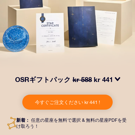
OSRギフトパック
kr 588
kr 441
OSRギフトパックで目を輝かせましょう！指定した住
所に送付される美しい封筒とカスタマイズされたドキュ
今すぐご注文ください kr 441 !
メント、デジタルドキュメントが含まれている他、弊社
のアプリを無料で利用できます。大切や人や友達に永遠
に残る贈り物を贈れる、魔法のような方法です。
新着：
任意の星座を無料で選択 & 無料の星座PDFを受
け取ろう！