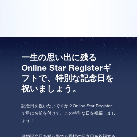
てくれます。受け取った人は本当に驚いていました。
One Million Stars を訪問してください。
素晴らしいサービスです!
VRで宇宙を発見しましょう
AppStore (iOS)
Play Store (Android)
一生の思い出に残る
Online Star Registerギ
フトで、特別な記念日を
祝いましょう。
記念日を祝いたいですか？Online Star Register
で星に名前を付けて、この特別な日を祝福しまし
ょう！
結婚記念日を祝う際でも職場の記念日を祝福する