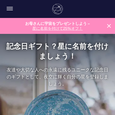
お母さんに宇宙をプレゼントしよう –
星に名前を付けて25%オフ！
記念日ギフト？星に名前を付け
ましょう！
友達や大切な人への永遠に残るユニークな記念日
のギフトとして、夜空に輝く自分の星を登録しま
しょう。