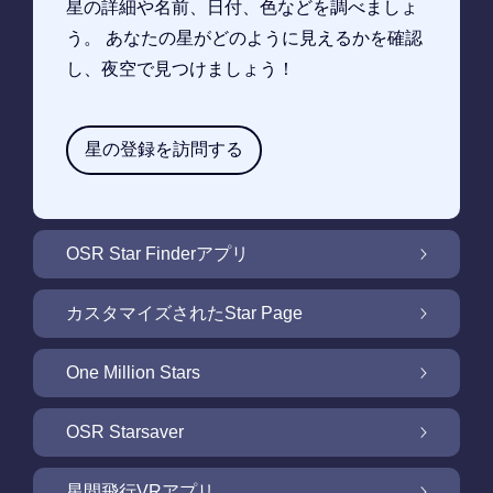
星の詳細や名前、日付、色などを調べましょ
う。 あなたの星がどのように見えるかを確認
し、夜空で見つけましょう！
星の登録を訪問する
OSR Star Finderアプリ
OSR Star Finderアプリで夜空に輝く自分の星
カスタマイズされたStar Page
を見つけるには
無料Star Pageで星のギフトをカスタマイズ
One Million Stars
One Million Stars: 私たちの銀河系の周辺を探
OSR Starsaver
索
OSR Starsaverで画面を照らしましょう
星間飛行VRアプリ