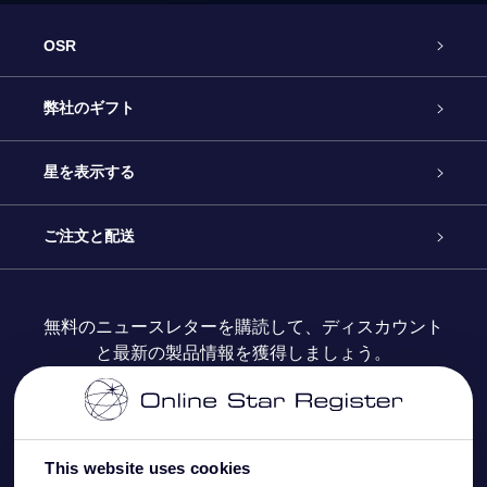
OSR
カスタマーサービス
弊社のギフト
お問い合わせ
Online Starギフト
星を表示する
ブログ
OSRギフトパック
星の登録
ご注文と配送
よくあるご質問
Super Star Gift
OSR Star Finderアプリ
カスタマーログイン
無料のニュースレターを購読して、ディスカウント
と最新の製品情報を獲得しましょう。
OSR ギフトカード
レビュー
カスタマイズされたStar Page
お支払いに関する情報
法人ギフト
One Million Stars
配送に関する情報
This website uses cookies
OSR Starsaver