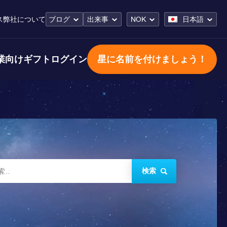
ス
弊社について
ブログ
出来事
NOK
日本語
業向けギフト
ログイン
星に名前を付けましょう！
検索