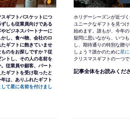
マスギフトバスケットにつ
ホリデーシーズンが近づく
必ずしも従業員向けである
ユニークなギフトを見つけ
客やビジネスパートナーに
始めます。誰もが、今年の
しかし、食べ物、会社のロ
疑問に思いながら、いつも
れたギフトに飽きていませ
し、期待通りの特別な贈り
なものをお探しですか？従
しょう？誰かのために
星に
ゼントし、その人の名前を
クリスマスギフトの一つで
か。従業員や顧客、パート
記事全体をお読みくだ
えたギフトを受け取ったと
今年は、ありふれたギフト
として星に名前を付けまし