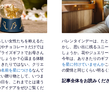
らしい女性たちを称えるた
バレンタインデーは、たと
花やチョコレートだけでは
かし、思い出に残るユニー
プライズギフトでお母さん
しょうか。花やジュエリー
でしょうか？心温まる体験
今年は、ありきたりのギフ
りきたりではない、クリエ
を星に付けていませんか
こ
の
名前を星につける
なんて
の愛情と同じくらい明るく
ない贈り物として、いつま
記事全体をお読みくだ
の日を、これまでとは違う
いアイデアをぜひご覧くだ