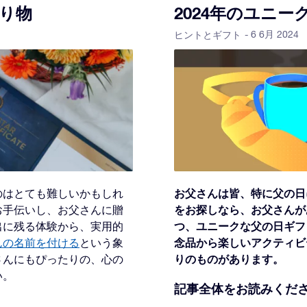
り物
2024年のユニ
- 6 6月 2024
ヒントとギフト
お父さんは皆、特に父の日
のはとても難しいかもしれ
をお探しなら、お父さんが
お手伝いし、お父さんに贈
つ、ユニークな父の日ギフ
出に残る体験から、実用的
念品から楽しいアクティビ
んの名前を付ける
という象
りのものがあります。
さんにもぴったりの、心の
い。
記事全体をお読みくだ