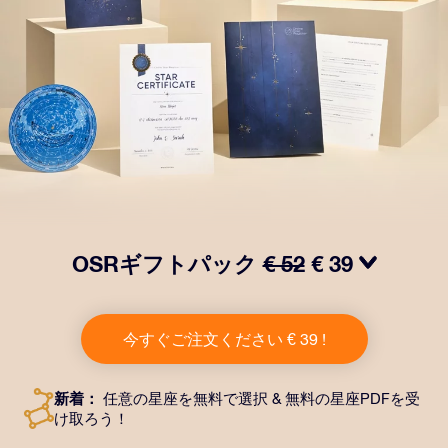
OSRギフトパック
€ 52
€ 39
OSRギフトパックで目を輝かせましょう！指定した住
所に送付される美しい封筒とカスタマイズされたドキュ
今すぐご注文ください € 39 !
メント、デジタルドキュメントが含まれている他、弊社
のアプリを無料で利用できます。大切や人や友達に永遠
に残る贈り物を贈れる、魔法のような方法です。
新着：
任意の星座を無料で選択 & 無料の星座PDFを受
け取ろう！