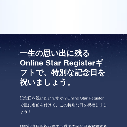
てくれます。受け取った人は本当に驚いていました。
One Million Stars を訪問してください。
素晴らしいサービスです!
VRで宇宙を発見しましょう
AppStore (iOS)
Play Store (Android)
一生の思い出に残る
Online Star Registerギ
フトで、特別な記念日を
祝いましょう。
記念日を祝いたいですか？Online Star Register
で星に名前を付けて、この特別な日を祝福しまし
ょう！
結婚記念日を祝う際でも職場の記念日を祝福する