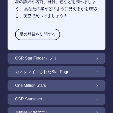
星の詳細や名前、日付、色などを調べましょ
う。 あなたの星がどのように見えるかを確認
し、夜空で見つけましょう！
星の登録を訪問する
OSR Star Finderアプリ
OSR Star Finderアプリで夜空に輝く自分の星
カスタマイズされたStar Page
を見つけるには
無料Star Pageで星のギフトをカスタマイズ
One Million Stars
One Million Stars: 私たちの銀河系の周辺を探
OSR Starsaver
索
OSR Starsaverで画面を照らしましょう
星間飛行VRアプリ