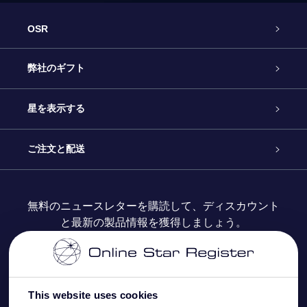
OSR
カスタマーサービス
弊社のギフト
お問い合わせ
Online Starギフト
星を表示する
ブログ
OSRギフトパック
星の登録
ご注文と配送
よくあるご質問
Super Star Gift
OSR Star Finderアプリ
カスタマーログイン
無料のニュースレターを購読して、ディスカウント
と最新の製品情報を獲得しましょう。
OSR ギフトカード
レビュー
カスタマイズされたStar Page
お支払いに関する情報
法人ギフト
One Million Stars
配送に関する情報
This website uses cookies
OSR Starsaver