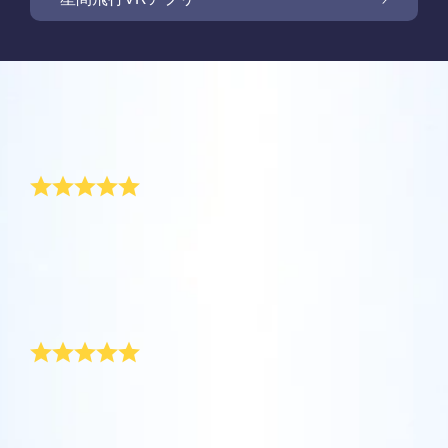
Online Star Registerでは、夜空に輝く星や星
座を見つけるために、iOS とAndroid用無料モ
新商品: VRアプリで星の間を飛行しましょう
Online Star Registerでは、星のギフトをご購
バイルアプリをご提供しています。Star
入いただいた方全員に無料Star Pageをご提供
レビュー
Finderアプリで、Online Star
しています。Online Star Register（OSR)で星
One Million Starsアプリで、ご自宅で快適に
Register（OSR）に登録した星をさらに簡単
に名前を付けてStar Pageをカスタマイズし、
宇宙を探索しましょう。これは、ウェブブラ
記念日の素晴らしい贈り物
に名付けたり見つけたりできます。星の専用
OSR Starsaverを利用して、いつでも星を身
ご家族やお友達、同僚の方に忘れられない贈
ウザから星を旅する画期的な方法です。One
コードで特別に名付けられた星の正確な位置
近に感じましょう。自分の星をスマートフォ
り物を贈りましょう。ウェルカムメッセージ
Million Starsアプリにより、天文学者により
を知ったり、現在地をもとに星座を探したり
夫と私は結婚してから5年になりますが、幸せに暮ら
OSR星間飛行VRアプリを利用して、惑星を訪
ンやパソコンの背景画像に設定して、画面を
を添えたり、写真をアップロードしたりな
しています。記念日の贈り物として、私の母がオンラ
命名された星やOnline Star Register（OSR）
できます。
れ、夜空にある88個の星座について学びまし
キラキラ輝かせましょう！ 新機能OSR
ど、様々な用途でご利用いただけます。
イン・スターレジスターで私たちのために星を登録し
で名付けられた星を含め、100万個の星を見
ょう。「星をつなぐ」ためにプレイし、各星
Starsaverを用いて、1日中いつでも星を見る
てくれました。夫と私の名前を持つ星が存在するとい
ることができます。3Dで宇宙を飛び回り、星
詳細を見る
うことは、本当に素敵です。
座に関する情報のロックを解除してくださ
ことができます。
詳細を見る
素晴らしい記念日の贈り物
や銀河を体感しましょう！
い。 自分の特別な星に飛んで、詳細を見て、
詳細を見る
大切な人と共有してください。 無料のモバイ
AppStore (iOS)
Play Store (Android)
詳細を見る
Star Pageをプレビューする
私は最近、この特別な記念日の贈り物を注文しまし
ルVRアプリはiOSとAndroidで利用できます。
た。オンライン・スターレジスターは、ラッピングも
今すぐアプリをダウンロードして、星の間を
美しい、素晴らしい記念日の贈り物を受取人に配達し
OSR Starsaverをプレビューする
飛行しましょう！