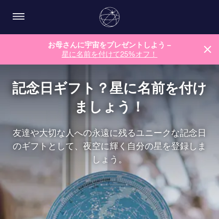
お母さんに宇宙をプレゼントしよう –
星に名前を付けて25%オフ！
記念日ギフト？星に名前を付け
ましょう！
友達や大切な人への永遠に残るユニークな記念日
のギフトとして、夜空に輝く自分の星を登録しま
しょう。