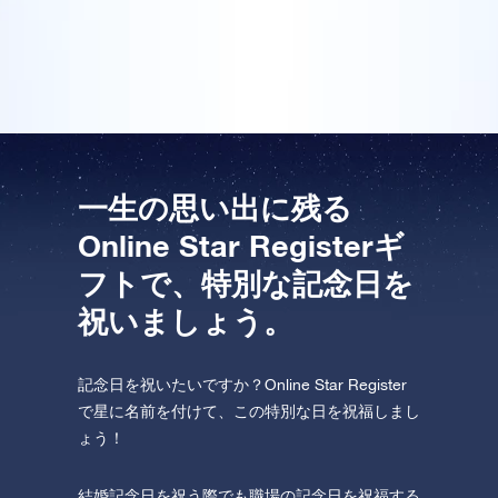
てくれます。受け取った人は本当に驚いていました。
One Million Stars を訪問してください。
素晴らしいサービスです!
VRで宇宙を発見しましょう
AppStore (iOS)
Play Store (Android)
一生の思い出に残る
Online Star Registerギ
フトで、特別な記念日を
祝いましょう。
記念日を祝いたいですか？Online Star Register
で星に名前を付けて、この特別な日を祝福しまし
ょう！
結婚記念日を祝う際でも職場の記念日を祝福する