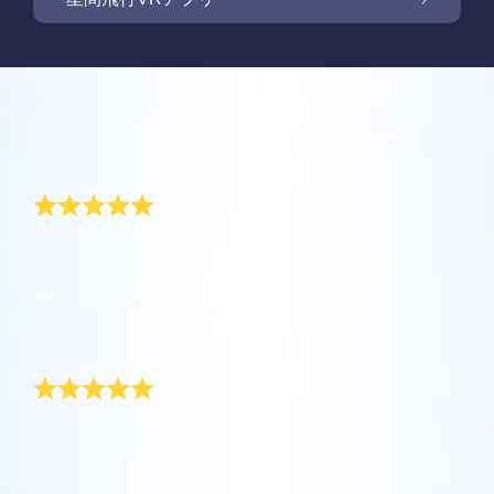
Online Star Registerでは、夜空に輝く星や星
座を見つけるために、iOS とAndroid用無料モ
新商品: VRアプリで星の間を飛行しましょう
Online Star Registerでは、星のギフトをご購
バイルアプリをご提供しています。Star
入いただいた方全員に無料Star Pageをご提供
レビュー
Finderアプリで、Online Star
しています。Online Star Register（OSR)で星
One Million Starsアプリで、ご自宅で快適に
Register（OSR）に登録した星をさらに簡単
に名前を付けてStar Pageをカスタマイズし、
宇宙を探索しましょう。これは、ウェブブラ
記念日の素晴らしい贈り物
に名付けたり見つけたりできます。星の専用
OSR Starsaverを利用して、いつでも星を身
ご家族やお友達、同僚の方に忘れられない贈
ウザから星を旅する画期的な方法です。One
コードで特別に名付けられた星の正確な位置
近に感じましょう。自分の星をスマートフォ
り物を贈りましょう。ウェルカムメッセージ
Million Starsアプリにより、天文学者により
を知ったり、現在地をもとに星座を探したり
夫と私は結婚してから5年になりますが、幸せに暮ら
OSR星間飛行VRアプリを利用して、惑星を訪
ンやパソコンの背景画像に設定して、画面を
を添えたり、写真をアップロードしたりな
しています。記念日の贈り物として、私の母がオンラ
命名された星やOnline Star Register（OSR）
できます。
れ、夜空にある88個の星座について学びまし
キラキラ輝かせましょう！ 新機能OSR
ど、様々な用途でご利用いただけます。
イン・スターレジスターで私たちのために星を登録し
で名付けられた星を含め、100万個の星を見
ょう。「星をつなぐ」ためにプレイし、各星
Starsaverを用いて、1日中いつでも星を見る
てくれました。夫と私の名前を持つ星が存在するとい
ることができます。3Dで宇宙を飛び回り、星
詳細を見る
うことは、本当に素敵です。
座に関する情報のロックを解除してくださ
ことができます。
詳細を見る
素晴らしい記念日の贈り物
や銀河を体感しましょう！
い。 自分の特別な星に飛んで、詳細を見て、
詳細を見る
大切な人と共有してください。 無料のモバイ
AppStore (iOS)
Play Store (Android)
詳細を見る
Star Pageをプレビューする
私は最近、この特別な記念日の贈り物を注文しまし
ルVRアプリはiOSとAndroidで利用できます。
た。オンライン・スターレジスターは、ラッピングも
今すぐアプリをダウンロードして、星の間を
美しい、素晴らしい記念日の贈り物を受取人に配達し
OSR Starsaverをプレビューする
飛行しましょう！