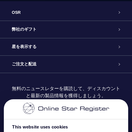
OSR
カスタマーサービス
弊社のギフト
お問い合わせ
Online Starギフト
星を表示する
ブログ
OSRギフトパック
星の登録
ご注文と配送
よくあるご質問
Super Star Gift
OSR Star Finderアプリ
カスタマーログイン
無料のニュースレターを購読して、ディスカウント
と最新の製品情報を獲得しましょう。
OSR ギフトカード
レビュー
カスタマイズされたStar Page
お支払いに関する情報
法人ギフト
One Million Stars
配送に関する情報
This website uses cookies
OSR Starsaver