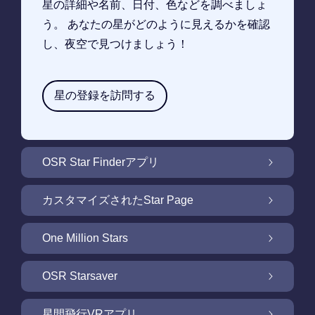
星の詳細や名前、日付、色などを調べましょ
う。 あなたの星がどのように見えるかを確認
し、夜空で見つけましょう！
星の登録を訪問する
OSR Star Finderアプリ
OSR Star Finderアプリで夜空に輝く自分の星
カスタマイズされたStar Page
を見つけるには
無料Star Pageで星のギフトをカスタマイズ
One Million Stars
One Million Stars: 私たちの銀河系の周辺を探
OSR Starsaver
索
OSR Starsaverで画面を照らしましょう
星間飛行VRアプリ