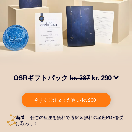
OSRギフトパック
kr. 387
kr. 290
OSRギフトパックで目を輝かせましょう！指定した住
所に送付される美しい封筒とカスタマイズされたドキュ
今すぐご注文ください kr. 290 !
メント、デジタルドキュメントが含まれている他、弊社
のアプリを無料で利用できます。大切や人や友達に永遠
に残る贈り物を贈れる、魔法のような方法です。
新着：
任意の星座を無料で選択 & 無料の星座PDFを受
け取ろう！