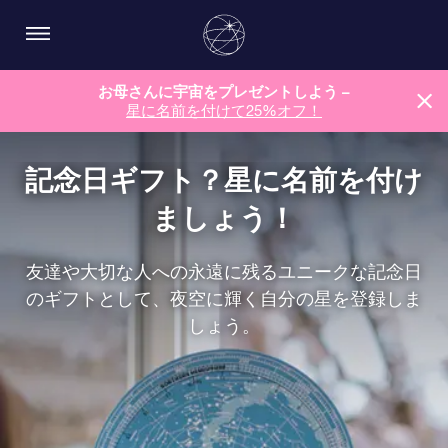
お母さんに宇宙をプレゼントしよう –
星に名前を付けて25%オフ！
記念日ギフト？星に名前を付け
ましょう！
友達や大切な人への永遠に残るユニークな記念日
のギフトとして、夜空に輝く自分の星を登録しま
しょう。