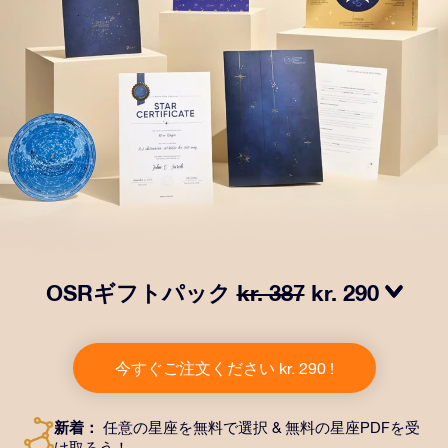
OSRギフトパック
kr. 387
kr. 290
OSRギフトパックで目を輝かせましょう！指定した住
所に送付される美しい封筒とカスタマイズされたドキュ
今すぐご注文ください kr. 290 !
メント、デジタルドキュメントが含まれている他、弊社
のアプリを無料で利用できます。大切や人や友達に永遠
に残る贈り物を贈れる、魔法のような方法です。
新着：
任意の星座を無料で選択 & 無料の星座PDFを受
け取ろう！