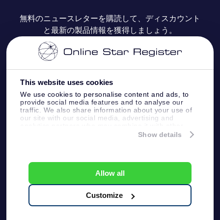
よくあるご質問
Super Star Gift
OSR Star Finderアプリ
カスタマーログイン
無料のニュースレターを購読して、ディスカウント
と最新の製品情報を獲得しましょう。
OSR ギフトカード
レビュー
カスタマイズされたStar Page
お支払いに関する情報
法人ギフト
One Million Stars
配送に関する情報
This website uses cookies
OSR Starsaver
返品ポリシ
We use cookies to personalise content and ads, to
provide social media features and to analyse our
traffic. We also share information about your use of
星間飛行VRアプリ
our site with our social media, advertising and
星座
analytics partners who may combine it with other
information that you’ve provided to them or that
Show details
they’ve collected from your use of their services.
Online Star Register BV
- Laan van de Maagd 83, 7324
BT Apeldoorn, The Netherlands
カスタマーサービス:
help@osr.org
Allow all
KVK: 60333553, VAT: NL 8538.62.722B01
プレスページ
One Million Stars
Customize
一般利用規約
プライバシーポリシー &
免責事項