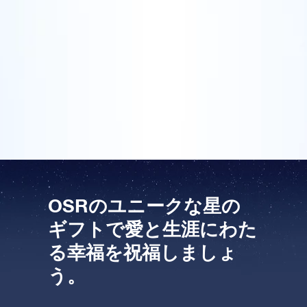
アイデアです。その星はオンライン・スターレジスタ
OSR Starsaverをプレビューする
飛行しましょう！
ーで登録し、星を見上げるといつでも見つけることが
One Million Stars を訪問してください。
できます。私がゲイリーとレスリーにウェディング・
ギフトとして星を贈ったとき、彼らは空に星を探しま
VRで宇宙を発見しましょう
した。結婚式の後、私は彼らから、オンライン・スタ
ーレジスターの写真と共に、感謝のカードを受取りま
した。
AppStore (iOS)
Play Store (Android)
OSRのユニークな星の
ギフトで愛と生涯にわた
る幸福を祝福しましょ
う。