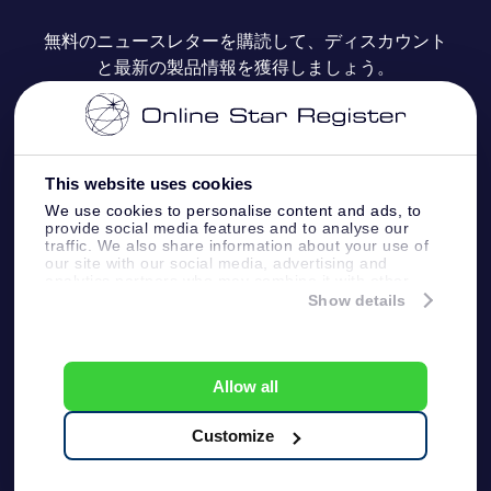
よくあるご質問
Super Star Gift
OSR Star Finderアプリ
カスタマーログイン
無料のニュースレターを購読して、ディスカウント
と最新の製品情報を獲得しましょう。
OSR ギフトカード
レビュー
カスタマイズされたStar Page
お支払いに関する情報
法人ギフト
One Million Stars
配送に関する情報
This website uses cookies
OSR Starsaver
返品ポリシ
We use cookies to personalise content and ads, to
provide social media features and to analyse our
traffic. We also share information about your use of
星間飛行VRアプリ
our site with our social media, advertising and
星座
analytics partners who may combine it with other
information that you’ve provided to them or that
Show details
they’ve collected from your use of their services.
Online Star Register BV
- Laan van de Maagd 83, 7324
BT Apeldoorn, The Netherlands
カスタマーサービス:
help@osr.org
Allow all
KVK: 60333553, VAT: NL 8538.62.722B01
プレスページ
One Million Stars
Customize
一般利用規約
プライバシーポリシー &
免責事項