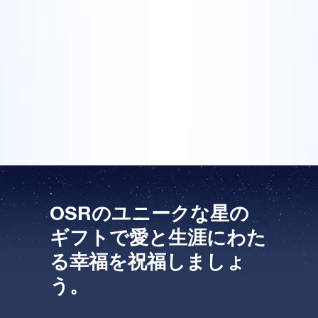
アイデアです。その星はオンライン・スターレジスタ
OSR Starsaverをプレビューする
飛行しましょう！
ーで登録し、星を見上げるといつでも見つけることが
One Million Stars を訪問してください。
できます。私がゲイリーとレスリーにウェディング・
ギフトとして星を贈ったとき、彼らは空に星を探しま
VRで宇宙を発見しましょう
した。結婚式の後、私は彼らから、オンライン・スタ
ーレジスターの写真と共に、感謝のカードを受取りま
した。
AppStore (iOS)
Play Store (Android)
OSRのユニークな星の
ギフトで愛と生涯にわた
る幸福を祝福しましょ
う。