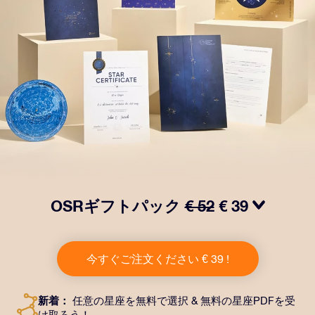
OSRギフトパック
€ 52
€ 39
OSRギフトパックで目を輝かせましょう！指定した住
所に送付される美しい封筒とカスタマイズされたドキュ
今すぐご注文ください € 39 !
メント、デジタルドキュメントが含まれている他、弊社
のアプリを無料で利用できます。大切や人や友達に永遠
に残る贈り物を贈れる、魔法のような方法です。
新着：
任意の星座を無料で選択 & 無料の星座PDFを受
け取ろう！