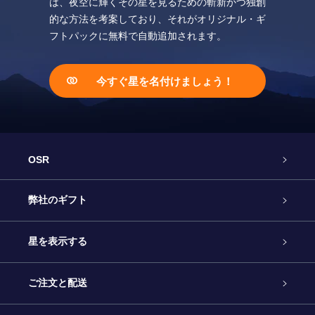
は、夜空に輝くその星を見るための斬新かつ独創
的な方法を考案しており、それがオリジナル・ギ
フトパックに無料で自動追加されます。
今すぐ星を名付けましょう！
OSR
カスタマーサービス
弊社のギフト
お問い合わせ
Online Starギフト
星を表示する
ブログ
OSRギフトパック
星の登録
ご注文と配送