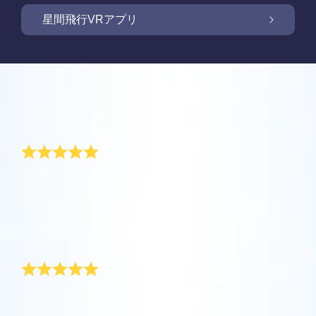
OSR Starsaverで画面を照らしましょう
星間飛行VRアプリ
Online Star Registerでは、夜空に輝く星や星
座を見つけるために、iOS とAndroid用無料モ
新商品: VRアプリで星の間を飛行しましょう
Online Star Registerでは、星のギフトをご購
バイルアプリをご提供しています。Star
入いただいた方全員に無料Star Pageをご提供
レビュー
Finderアプリで、Online Star
しています。Online Star Register（OSR)で星
One Million Starsアプリで、ご自宅で快適に
Register（OSR）に登録した星をさらに簡単
に名前を付けてStar Pageをカスタマイズし、
宇宙を探索しましょう。これは、ウェブブラ
私たちの名前は大空で永遠になりました
に名付けたり見つけたりできます。星の専用
OSR Starsaverを利用して、いつでも星を身
ご家族やお友達、同僚の方に忘れられない贈
ウザから星を旅する画期的な方法です。One
コードで特別に名付けられた星の正確な位置
近に感じましょう。自分の星をスマートフォ
り物を贈りましょう。ウェルカムメッセージ
Million Starsアプリにより、天文学者により
を知ったり、現在地をもとに星座を探したり
私たちの結婚式でいただいたすべてのプレゼントの中
OSR星間飛行VRアプリを利用して、惑星を訪
ンやパソコンの背景画像に設定して、画面を
を添えたり、写真をアップロードしたりな
で、空に私たちの名前が永遠に残るということが、最
命名された星やOnline Star Register（OSR）
できます。
れ、夜空にある88個の星座について学びまし
キラキラ輝かせましょう！ 新機能OSR
ど、様々な用途でご利用いただけます。
も独創的だと思いました。このウェディング・プレゼ
で名付けられた星を含め、100万個の星を見
ょう。「星をつなぐ」ためにプレイし、各星
Starsaverを用いて、1日中いつでも星を見る
ントは、私たちにとってとても貴重なものになりまし
ることができます。3Dで宇宙を飛び回り、星
詳細を見る
た。
座に関する情報のロックを解除してくださ
ことができます。
詳細を見る
とても素敵なウェディングギフト!
や銀河を体感しましょう！
い。 自分の特別な星に飛んで、詳細を見て、
詳細を見る
大切な人と共有してください。 無料のモバイ
AppStore (iOS)
Play Store (Android)
詳細を見る
Star Pageをプレビューする
結婚するカップルのために星に名前をつけ、それをウ
ルVRアプリはiOSとAndroidで利用できます。
ェディング・ギフトとして贈るというのは素晴らしい
今すぐアプリをダウンロードして、星の間を