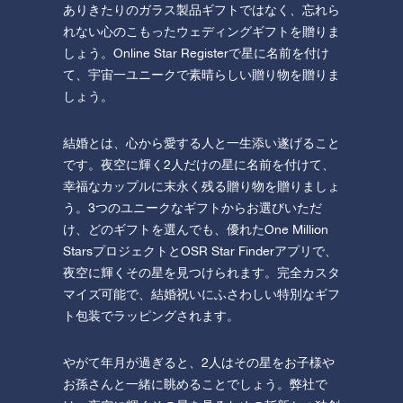
ありきたりのガラス製品ギフトではなく、忘れら
れない心のこもったウェディングギフトを贈りま
しょう。Online Star Registerで星に名前を付け
て、宇宙一ユニークで素晴らしい贈り物を贈りま
しょう。
結婚とは、心から愛する人と一生添い遂げること
です。夜空に輝く2人だけの星に名前を付けて、
幸福なカップルに末永く残る贈り物を贈りましょ
う。3つのユニークなギフトからお選びいただ
け、どのギフトを選んでも、優れたOne Million
StarsプロジェクトとOSR Star Finderアプリで、
夜空に輝くその星を見つけられます。完全カスタ
マイズ可能で、結婚祝いにふさわしい特別なギフ
ト包装でラッピングされます。
やがて年月が過ぎると、2人はその星をお子様や
お孫さんと一緒に眺めることでしょう。弊社で