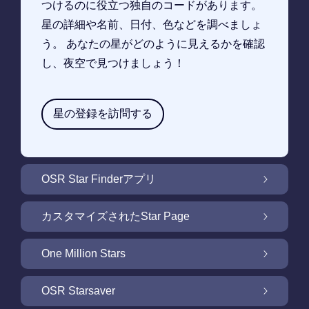
つけるのに役立つ独自のコードがあります。
星の詳細や名前、日付、色などを調べましょ
う。 あなたの星がどのように見えるかを確認
し、夜空で見つけましょう！
星の登録を訪問する
OSR Star Finderアプリ
OSR Star Finderアプリで夜空に輝く自分の星
カスタマイズされたStar Page
を見つけるには
無料Star Pageで星のギフトをカスタマイズ
One Million Stars
One Million Stars: 私たちの銀河系の周辺を探
OSR Starsaver
索