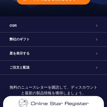
OSR
カスタマーサービス
弊社のギフト
お問い合わせ
Online Starギフト
星を表示する
ブログ
OSRギフトパック
星の登録
ご注文と配送
よくあるご質問
Super Star Gift
OSR Star Finderアプリ
カスタマーログイン
無料のニュースレターを購読して、ディスカウント
と最新の製品情報を獲得しましょう。
OSR ギフトカード
レビュー
カスタマイズされたStar Page
お支払いに関する情報