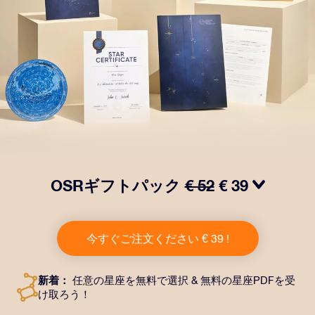
OSRギフトパック
€ 52
€ 39
OSRギフトパックで目を輝かせましょう！指定した住
所に送付される美しい封筒とカスタマイズされたドキュ
今すぐご注文ください € 39 !
メント、デジタルドキュメントが含まれている他、弊社
のアプリを無料で利用できます。大切や人や友達に永遠
に残る贈り物を贈れる、魔法のような方法です。
新着：
任意の星座を無料で選択 & 無料の星座PDFを受
け取ろう！