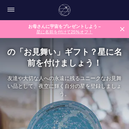
お母さんに宇宙をプレゼントしよう –
星に名前を付けて25%オフ！
の「お見舞い」ギフト？星に名
前を付けましょう！
友達や大切な人への永遠に残るユニークなお見舞
い品として、夜空に輝く自分の星を登録しましょ
う。