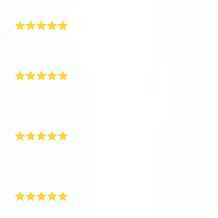
飛行しましょう！
のおかげで、母の毎日が明るくなりました。
One Million Stars を訪問してください。
素敵な家族の贈り物
VRで宇宙を発見しましょう
家族みんなの心に響く贈り物でした。ありがとうござ
いました。
とても感動的な贈り物
AppStore (iOS)
Play Store (Android)
末期症状の大切な友人のために星に名前を付けまし
た。とても感情的な贈り物ですが、こうした状況に最
適です。どうもありがとう。
素晴らしいサービスでした
サービスが素晴らしく、Online Star Giftがすぐに届き
ました。具合が悪い叔父にデジタルギフトをすぐに転
送できました。
彼女はこの贈り物をとても気に入りました
難病の友人に贈りました。友人はそれを開けたときに