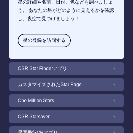
星の詳細や名前、日付、色などを調べましょ
う。 あなたの星がどのように見えるかを確認
し、夜空で見つけましょう！
星の登録を訪問する
OSR Star Finderアプリ
OSR Star Finderアプリで夜空に輝く自分の星
カスタマイズされたStar Page
を見つけるには
無料Star Pageで星のギフトをカスタマイズ
One Million Stars
One Million Stars: 私たちの銀河系の周辺を探
OSR Starsaver
索
OSR Starsaverで画面を照らしましょう
星間飛行VRアプリ