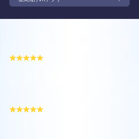
Online Star Registerでは、夜空に輝く星や星
座を見つけるために、iOS とAndroid用無料モ
新商品: VRアプリで星の間を飛行しましょう
Online Star Registerでは、星のギフトをご購
バイルアプリをご提供しています。Star
入いただいた方全員に無料Star Pageをご提供
レビュー
Finderアプリで、Online Star
しています。Online Star Register（OSR)で星
One Million Starsアプリで、ご自宅で快適に
Register（OSR）に登録した星をさらに簡単
に名前を付けてStar Pageをカスタマイズし、
宇宙を探索しましょう。これは、ウェブブラ
記念日の素晴らしい贈り物
に名付けたり見つけたりできます。星の専用
OSR Starsaverを利用して、いつでも星を身
ご家族やお友達、同僚の方に忘れられない贈
ウザから星を旅する画期的な方法です。One
コードで特別に名付けられた星の正確な位置
近に感じましょう。自分の星をスマートフォ
り物を贈りましょう。ウェルカムメッセージ
Million Starsアプリにより、天文学者により
を知ったり、現在地をもとに星座を探したり
夫と私は結婚してから5年になりますが、幸せに暮ら
OSR星間飛行VRアプリを利用して、惑星を訪
ンやパソコンの背景画像に設定して、画面を
を添えたり、写真をアップロードしたりな
しています。記念日の贈り物として、私の母がオンラ
命名された星やOnline Star Register（OSR）
できます。
れ、夜空にある88個の星座について学びまし
キラキラ輝かせましょう！ 新機能OSR
ど、様々な用途でご利用いただけます。
イン・スターレジスターで私たちのために星を登録し
で名付けられた星を含め、100万個の星を見
ょう。「星をつなぐ」ためにプレイし、各星
Starsaverを用いて、1日中いつでも星を見る
てくれました。夫と私の名前を持つ星が存在するとい
ることができます。3Dで宇宙を飛び回り、星
詳細を見る
うことは、本当に素敵です。
座に関する情報のロックを解除してくださ
ことができます。
詳細を見る
素晴らしい記念日の贈り物
や銀河を体感しましょう！
い。 自分の特別な星に飛んで、詳細を見て、
詳細を見る
大切な人と共有してください。 無料のモバイ
AppStore (iOS)
Play Store (Android)
詳細を見る
Star Pageをプレビューする
私は最近、この特別な記念日の贈り物を注文しまし
ルVRアプリはiOSとAndroidで利用できます。
た。オンライン・スターレジスターは、ラッピングも
今すぐアプリをダウンロードして、星の間を
美しい、素晴らしい記念日の贈り物を受取人に配達し
OSR Starsaverをプレビューする
飛行しましょう！