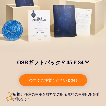
OSRギフトパック
£ 45
£ 34
OSRギフトパックで目を輝かせましょう！指定した住
所に送付される美しい封筒とカスタマイズされたドキュ
今すぐご注文ください £ 34 !
メント、デジタルドキュメントが含まれている他、弊社
のアプリを無料で利用できます。大切や人や友達に永遠
に残る贈り物を贈れる、魔法のような方法です。
新着：
任意の星座を無料で選択 & 無料の星座PDFを受
け取ろう！