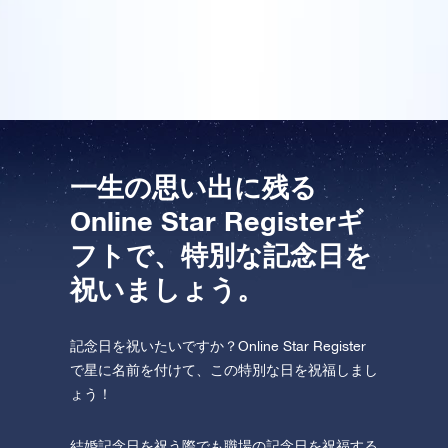
てくれます。受け取った人は本当に驚いていました。
One Million Stars を訪問してください。
素晴らしいサービスです!
VRで宇宙を発見しましょう
AppStore (iOS)
Play Store (Android)
一生の思い出に残る
Online Star Registerギ
フトで、特別な記念日を
祝いましょう。
記念日を祝いたいですか？Online Star Register
で星に名前を付けて、この特別な日を祝福しまし
ょう！
結婚記念日を祝う際でも職場の記念日を祝福する