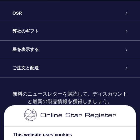
OSR
カスタマーサービス
弊社のギフト
お問い合わせ
Online Starギフト
星を表示する
ブログ
OSRギフトパック
星の登録
ご注文と配送
よくあるご質問
Super Star Gift
OSR Star Finderアプリ
カスタマーログイン
無料のニュースレターを購読して、ディスカウント
と最新の製品情報を獲得しましょう。
OSR ギフトカード
レビュー
カスタマイズされたStar Page
お支払いに関する情報
法人ギフト
One Million Stars
配送に関する情報
This website uses cookies
OSR Starsaver