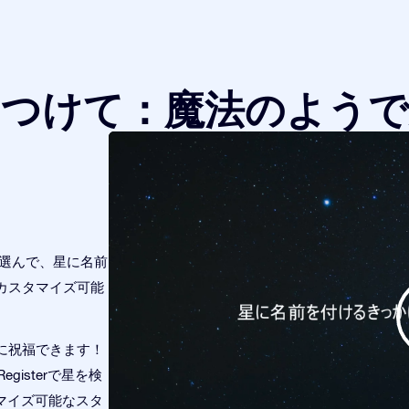
をつけて：魔法のようで
つ選んで、星に名前
カスタマイズ可能
に祝福できます！
gisterで星を検
タマイズ可能なスタ