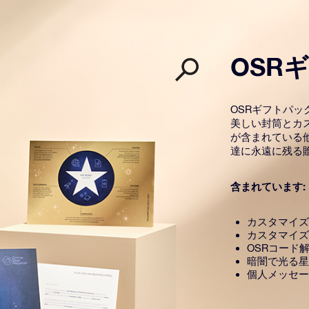
OSR
OSRギフトパ
美しい封筒とカ
が含まれている
達に永遠に残る
含まれています:
カスタマイズ
カスタマイズ
OSRコード
暗闇で光る星
個人メッセー