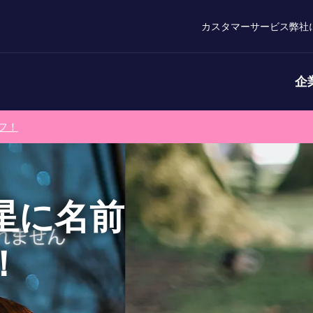
カスタマーサービス
弊社
企
フ！
星に名前
！