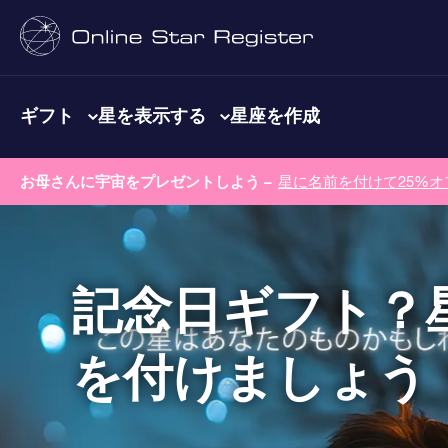
ギフト
星を表示する
星座を作成
お母さんに宇宙をプレゼントしよう –
星に名前を付けて25%オ
記念日ギフト？
を付けましょう