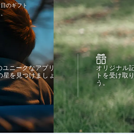
念日のギフト
う。
のユニークなアプリ
オリジナル
の星を見つけましょ
トを受け取
う。