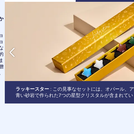
か
ョ
ョ
な
的
ま
贈
。
ラッキースター
: この見事なセットには、オパール、
青い砂岩で作られた7つの星型クリスタルが含まれてい