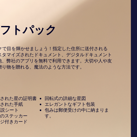
ギフトパック
ックで目を輝かせましょう！指定した住所に送付される
スタマイズされたドキュメント、デジタルドキュメント
他、弊社のアプリを無料で利用できます。大切や人や友
贈り物を贈れる、魔法のような方法です。
された星の証明書
回転式の詳細な星図
された手紙
エレガントなギフト包装
解説シート
包みは郵便受けの中に納まりま
のステッカー
す。
ジ付きカード