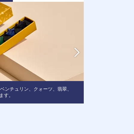
アベンチュリン、クォーツ、翡翠、
フレーム
ます。
: この