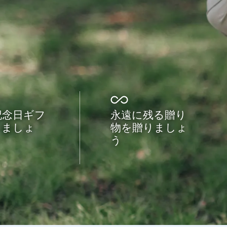
記念日ギフ
永遠に残る贈り
りましょ
物を贈りましょ
う