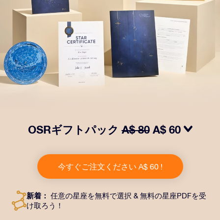
OSRギフトパック
A$ 80
A$ 60
OSRギフトパックで目を輝かせましょう！指定した住
所に送付される美しい封筒とカスタマイズされたドキュ
今すぐご注文ください A$ 60 !
メント、デジタルドキュメントが含まれている他、弊社
のアプリを無料で利用できます。大切や人や友達に永遠
に残る贈り物を贈れる、魔法のような方法です。
新着：
任意の星座を無料で選択 & 無料の星座PDFを受
け取ろう！