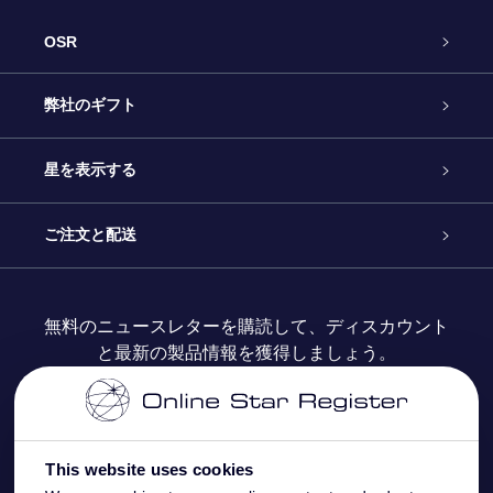
OSR
カスタマーサービス
弊社のギフト
お問い合わせ
Online Starギフト
星を表示する
ブログ
OSRギフトパック
星の登録
ご注文と配送
よくあるご質問
Super Star Gift
OSR Star Finderアプリ
カスタマーログイン
無料のニュースレターを購読して、ディスカウント
と最新の製品情報を獲得しましょう。
OSR ギフトカード
レビュー
カスタマイズされたStar Page
お支払いに関する情報
法人ギフト
One Million Stars
配送に関する情報
This website uses cookies
OSR Starsaver
返品ポリシ