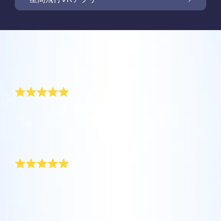
Online Star Registerでは、夜空に輝く星や星
座を見つけるために、iOS とAndroid用無料モ
新商品: VRアプリで星の間を飛行しましょう
Online Star Registerでは、星のギフトをご購
バイルアプリをご提供しています。Star
入いただいた方全員に無料Star Pageをご提供
レビュー
Finderアプリで、Online Star
しています。Online Star Register（OSR)で星
One Million Starsアプリで、ご自宅で快適に
Register（OSR）に登録した星をさらに簡単
に名前を付けてStar Pageをカスタマイズし、
宇宙を探索しましょう。これは、ウェブブラ
素晴らしい誕生日プレゼントをありがとう!
に名付けたり見つけたりできます。星の専用
OSR Starsaverを利用して、いつでも星を身
ご家族やお友達、同僚の方に忘れられない贈
ウザから星を旅する画期的な方法です。One
コードで特別に名付けられた星の正確な位置
近に感じましょう。自分の星をスマートフォ
り物を贈りましょう。ウェルカムメッセージ
Million Starsアプリにより、天文学者により
を知ったり、現在地をもとに星座を探したり
私は友人のバズからこの誕生日プレゼントをもらいま
OSR星間飛行VRアプリを利用して、惑星を訪
ンやパソコンの背景画像に設定して、画面を
を添えたり、写真をアップロードしたりな
した。このような素敵な体験をさせてくれた彼にあり
命名された星やOnline Star Register（OSR）
できます。
れ、夜空にある88個の星座について学びまし
キラキラ輝かせましょう！ 新機能OSR
ど、様々な用途でご利用いただけます。
がとうを言いたいです。これ以上素敵なプレゼントは
で名付けられた星を含め、100万個の星を見
ょう。「星をつなぐ」ためにプレイし、各星
Starsaverを用いて、1日中いつでも星を見る
考えられません!
ることができます。3Dで宇宙を飛び回り、星
詳細を見る
座に関する情報のロックを解除してくださ
とても素敵な誕生日プレゼント
ことができます。
詳細を見る
や銀河を体感しましょう！
い。 自分の特別な星に飛んで、詳細を見て、
詳細を見る
大切な人と共有してください。 無料のモバイ
私は最高に素敵な誕生日プレゼントをもらいました!す
AppStore (iOS)
Play Store (Android)
詳細を見る
Star Pageをプレビューする
ぐに私はガールフレンドにも誕生日の星を注文しまし
ルVRアプリはiOSとAndroidで利用できます。
た。これは本当に素晴らしい、象徴的なプレゼントな
今すぐアプリをダウンロードして、星の間を
ので、みんなに知ってもらいたいです!
OSR Starsaverをプレビューする
飛行しましょう！