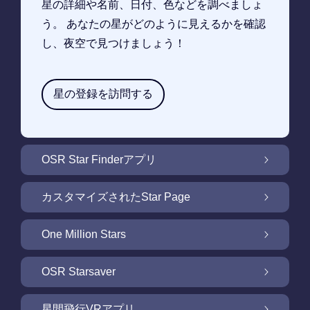
星の詳細や名前、日付、色などを調べましょ
う。 あなたの星がどのように見えるかを確認
し、夜空で見つけましょう！
星の登録を訪問する
OSR Star Finderアプリ
OSR Star Finderアプリで夜空に輝く自分の星
カスタマイズされたStar Page
を見つけるには
無料Star Pageで星のギフトをカスタマイズ
One Million Stars
One Million Stars: 私たちの銀河系の周辺を探
OSR Starsaver
索
OSR Starsaverで画面を照らしましょう
星間飛行VRアプリ